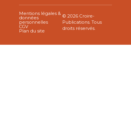
Mentions légales &
© 2026 Croire-
données
personnelles
Publications. Tous
CGV
droits réservés.
Plan du site