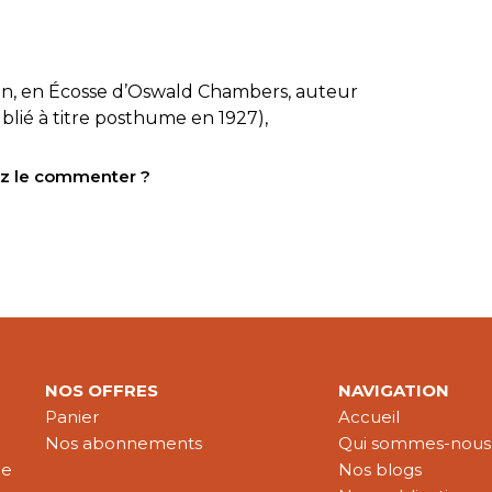
en, en Écosse d’
Oswald Chambers, auteur
ublié à titre posthume en 1927),
tez le commenter ?
NOS OFFRES
NAVIGATION
Panier
Accueil
Nos abonnements
Qui sommes-nous
le
Nos blogs