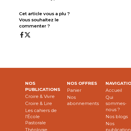
Cet article vous a plu ?
Vous souhaitez le
commenter ?
NOS
NOS OFFRES
NAVIGATI
PUBLICATIONS
Panier
Accueil
Croire & Vivre
Nos
Qui
Croire & Lire
abonnements
sommes-
nous ?
Les cahiers de
l’École
Nos blogs
Pastorale
Nos
Théologie
publication