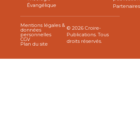
Évangélique
Partenaire
Mentions légales &
© 2026 Croire-
données
personnelles
Publications. Tous
CGV
droits réservés.
Plan du site