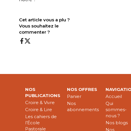
Cet article vous a plu ?
Vous souhaitez le
commenter ?
NOS
NOS OFFRES
NAVIGATI
PUBLICATIONS
Panier
Accueil
Croire & Vivre
Nos
Qui
Croire & Lire
abonnements
sommes-
nous ?
Les cahiers de
l’École
Nos blogs
Pastorale
Nos