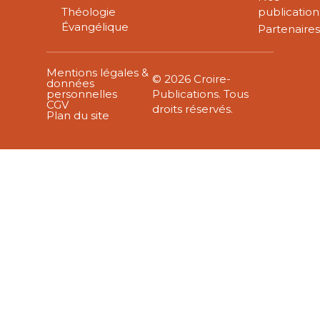
Théologie
publication
Évangélique
Partenaire
Mentions légales &
© 2026 Croire-
données
personnelles
Publications. Tous
CGV
droits réservés.
Plan du site