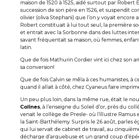
maison de 1520 à 1525, aidé surtout par Robert Es
succession de son père en 1526, et suspendit c
olivier (oliva Stephani) que l’on y voyait encore 
Robert constituait à lui tout seul, la première soc
et entrait avec la Sorbonne dans des luttes inte
savant fréquentait sa maison, où femmes, enfan
latin.
Que de fois Mathurin Cordier vint ici chez son am
sa conversion!
Que de fois Calvin se mêla à ces humanistes, à 
quand il allait à côté, chez Cyaneus faire imprim
Un peu plus loin, dans la même rue, était le no
Colines
, à l’enseigne du Soleil d’or, près du col
venait le collège de Presle- où l’illustre Ramus e
la Saint-Barthélemy. Surpris le 26 août, parles é
qui lui servait de cabinet de travail, au cinquièm
décharge d’arquebuse et un grand coup d’épée. 