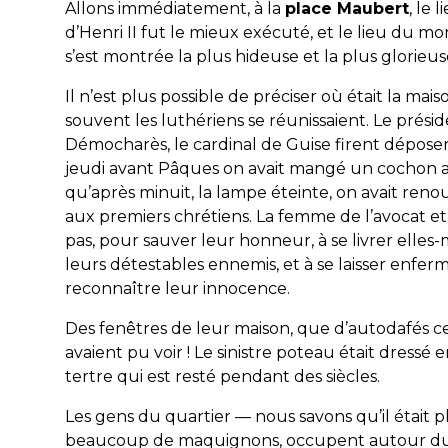
Allons immédiatement, à la
place Maubert
, le 
d’Henri II fut le mieux exécuté, et le lieu du 
s’est montrée la plus hideuse et la plus glorieus
Il n’est plus possible de préciser où était la mai
souvent les luthériens se réunissaient. Le prési
Démocharès, le cardinal de Guise firent dépose
jeudi avant Pâques on avait mangé un cochon au
qu’après minuit, la lampe éteinte, on avait reno
aux premiers chrétiens. La femme de l’avocat et 
pas, pour sauver leur honneur, à se livrer elle
leurs détestables ennemis, et à se laisser enferme
reconnaître leur innocence.
Des fenêtres de leur maison, que d’autodafés c
avaient pu voir ! Le sinistre poteau était dress
tertre qui est resté pendant des siècles.
Les gens du quartier — nous savons qu’il était 
beaucoup de maquignons, occupent autour du