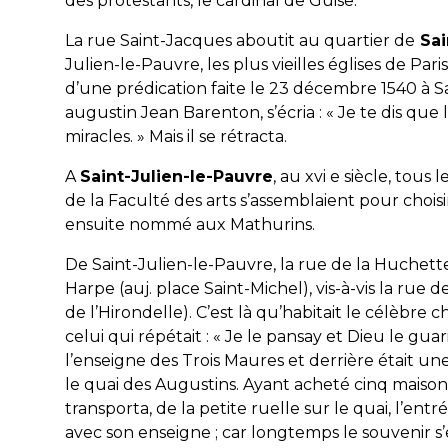
des protestants, le cardinal de Guise.
La rue Saint-Jacques aboutit au quartier de
Sai
Julien-le-Pauvre, les plus vieilles églises de Par
d’une prédication faite le 23 décembre 1540 à S
augustin Jean Barenton, s’écria : « Je te dis que 
miracles. » Mais il se rétracta.
A
Saint-Julien-le-Pauvre
, au xvi e siècle, tous 
de la Faculté des arts s’assemblaient pour choisir
ensuite nommé aux Mathurins.
De Saint-Julien-le-Pauvre, la rue de la Huchett
Harpe (auj. place Saint-Michel), vis-à-vis la rue d
de l’Hirondelle). C’est là qu’habitait le célèbre 
celui qui répétait : « Je le pansay et Dieu le guar
l’enseigne des Trois Maures et derrière était u
le quai des Augustins. Ayant acheté cinq maisons 
transporta, de la petite ruelle sur le quai, l’ent
avec son enseigne ; car longtemps le souvenir s’