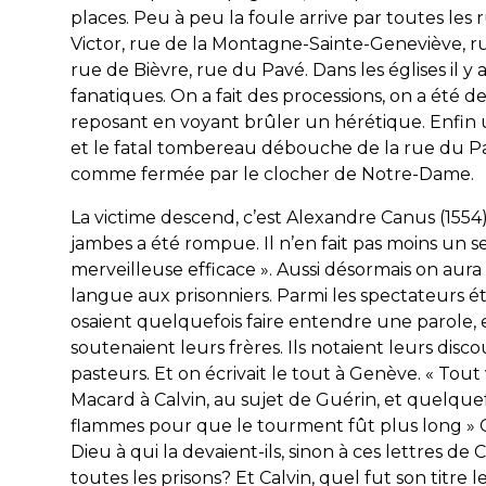
places. Peu à peu la foule arrive par toutes les r
Victor, rue de la Montagne-Sainte-Geneviève, r
rue de Bièvre, rue du Pavé. Dans les églises il y
fanatiques. On a fait des processions, on a été de
reposant en voyant brûler un hérétique. Enfin u
et le fatal tombereau débouche de la rue du Pav
comme fermée par le clocher de Notre-Dame.
La victime descend, c’est Alexandre Canus (1554)
jambes a été rompue. Il n’en fait pas moins un 
merveilleuse efficace ». Aussi désormais on aura
langue aux prisonniers.
Parmi les spectateurs ét
osaient quelquefois faire entendre une parole, 
soutenaient leurs frères. Ils notaient leurs disc
pasteurs. Et on écrivait le tout à Genève. « Tout v
Macard à Calvin, au sujet de Guérin, et quelquefoi
flammes pour que le tourment fût
plus long » 
Dieu à qui la devaient-ils, sinon à ces lettres de
toutes les prisons? Et Calvin, quel fut son titre le