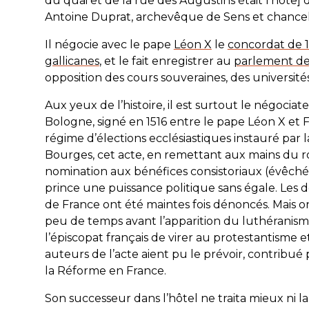
du quai et de la rue des Augustins était l’hôte] 
Antoine Duprat, archevêque de Sens
et chancel
Il négocie avec le pape
Léon X
le
concordat de 1
gallicanes
, et le fait enregistrer au
parlement de
opposition des cours souveraines, des université
Aux yeux de l’histoire, il est surtout le négoci
Bologne, signé en 1516 entre le pape Léon X et F
régime d’élections ecclésiastiques instauré par
Bourges, cet acte, en remettant aux mains du ro
nomination aux bénéfices consistoriaux (évêchés
prince une puissance politique sans égale. Les 
de France ont été maintes fois dénoncés. Mais
on
peu de temps avant l’apparition du luthéranis
l’épiscopat français de virer au protestantisme et
auteurs de l’acte aient pu le prévoir, contribu
la Réforme en France
.
Son successeur dans l’hôtel ne traita mieux ni la