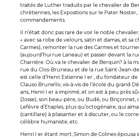
traités de Luther traduits par le chevalier de Ber
chrétiennes, les Expositions sur le Pater Noster,
commandements.
Il n’était donc pas rare de voir le noble chevalie
« avec sa robe de velours, satin et damas, et sa 
Carmes), remonter la rue des Carmes et tourn
(aujourd’hui rue Laneau) et passer devant la ru
Charrière. Où va le chevalier de Berquin? à la mai
rue du Clos-Bruneau et de la rue Saint-Jean-de
est celle d’Henri Estienne I er , du fondateur de 
Clauso Brunello, vis-à-vis de l’école du grand D
ans, Henri I er a imprimé, et on est à peu près s
(Josse), son beau-père, ou Budé, ou Briçonnet, 
Lefèvre d’Etaples,
plus qu’octogénaire, qui aim
(cantillare) à plaisanter et à discuter, ou le co
célèbre humaniste, etc.
Henri I er étant mort, Simon de Colines épousa s