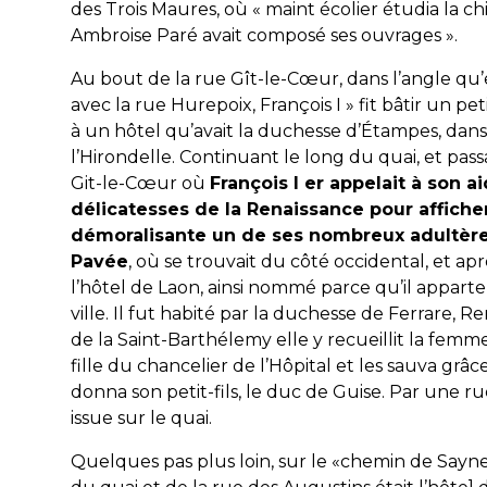
des Trois Maures, où « maint écolier étudia la ch
Ambroise Paré avait composé ses ouvrages ».
Au bout de la rue Gît-le-Cœur, dans l’angle qu’
avec la rue Hurepoix, François I » fit bâtir un pe
à un hôtel qu’avait la duchesse d’Étampes, dans
l’Hirondelle.
Continuant le long du quai, et passa
Git-le-Cœur où
François I er appelait à son a
délicatesses de la Renaissance pour affiche
démoralisante un de ses nombreux adultèr
Pav
ée
, où se trouvait du côté occidental, et aprè
l’hôtel de Laon, ainsi nommé parce qu’il appart
ville. Il fut habité par la duchesse de Ferrare
de la Saint-Barthélemy elle y recueillit la femme
fille du chancelier de l’Hôpital et les sauva grâ
donna son petit-fils, le duc de Guise. Par une rue
issue sur le quai.
Quelques pas plus loin, sur le «chemin de Sayne 