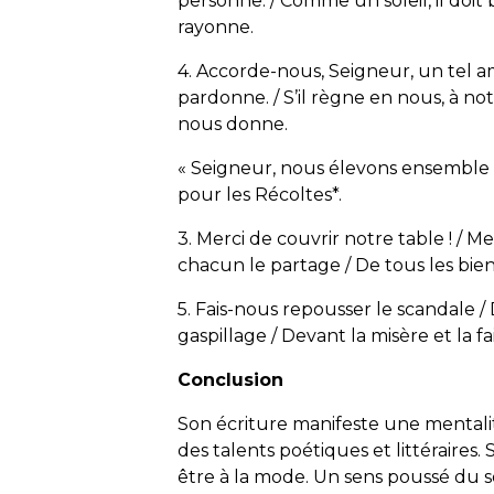
personne. / Comme un soleil, il doit br
rayonne.
4. Accorde-nous, Seigneur, un tel amou
pardonne. / S’il règne en nous, à n
nous donne.
« Seigneur, nous élevons ensemble 
pour les Récoltes*.
3. Merci de couvrir notre table ! / M
chacun le partage / De tous les bienfa
5. Fais-nous repousser le scandale /
gaspillage / Devant la misère et la fa
Conclusion
Son écriture manifeste une mentalit
des talents poétiques et littéraire
être à la mode. Un sens poussé du 