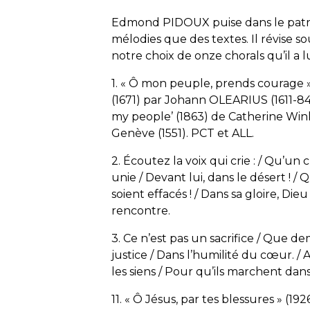
Edmond PIDOUX puise dans le patrim
mélodies que des textes. Il révise so
notre choix de onze chorals qu’il a
1. « Ô mon peuple, prends courage » 
(1671) par Johann OLEARIUS (1611-8
my people’ (1863) de
Catherine
Wink
Genève (1551). PCT et ALL.
2. Écoutez la voix qui crie : / Qu’un 
unie / Devant lui, dans le désert ! / 
soient effacés ! / Dans sa gloire, Die
rencontre.
3. Ce n’est pas un sacrifice / Que d
justice / Dans l’humilité du cœur. / Au
les siens / Pour qu’ils marchent dans 
11. « Ô Jésus, par tes blessures » (19