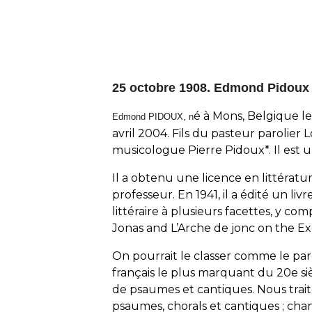
25 octobre 1908. Edmond Pidoux
é à Mons, Belgique le
Edmond PIDOUX, n
avril 2004. Fils du pasteur parolier
musicologue Pierre Pidoux*. Il est u
Il a obtenu une licence en littératur
professeur. En 1941, il a édité un liv
littéraire à plusieurs facettes, y com
Jonas
and
L’Arche de jonc
on the Ex
On pourrait le classer comme le par
français le plus marquant du 20
e
si
de psaumes et cantiques. Nous trait
psaumes, chorals et cantiques ; ch