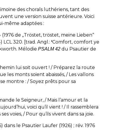
oine des chorals luthériens, tant des
uvent une version suisse antérieure. Voici
 lui-même adaptées :
(1976 de „Tröstet, tröstet, meine Lieben“
4) LCL 320.
[trad. Angl.:
‘
Comfort, comfort ye
worth. Mélodie
du Psautier de
PSALM 42
chemin lui soit ouvert ! / Préparez la route
Que les monts soient abaissés, / Les vallons
u se montre : / Soyez prêts pour sa
emande le Seigneur, / Mais l’amour et la
jourd’hui, voici qu’il vient ! / Il rassemblera
ses voies, / Pour qu’ils vivent dans sa joie.
26) dans le
Psautier Laufer
(1926) ; rév. 1976