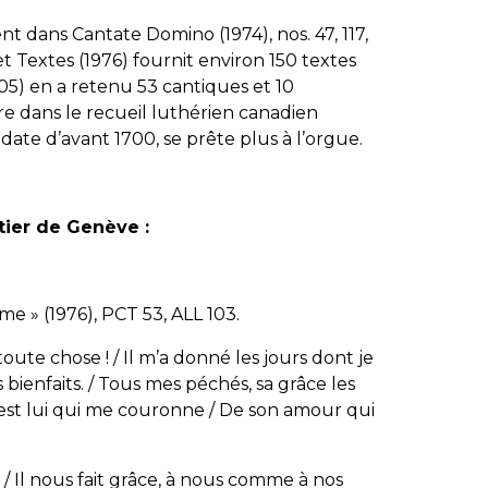
rent dans
Cantate Domino
(1974), nos. 47, 117,
t Textes
(1976) fournit environ 150 textes
05) en a retenu 53 cantiques et 10
 dans le recueil luthérien canadien
date d’avant 1700, se prête plus à l’orgue.
tier de Genève :
me » (1976), PCT 53, ALL 103.
oute chose ! / Il m’a donné les jours dont je
s bienfaits. / Tous mes péchés, sa grâce les
’est lui qui me couronne / De son amour qui
, / Il nous fait grâce, à nous comme à nos