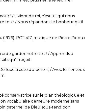
ûler ; / Il n’est plus rien si le feu n’en
r ! / Il vient de toi, c’est lui qui nous
otre tour / Nous répandons le bonheur qu’il
» (1976), PCT 417, musique de Pierre Pidoux
erci de garder notre toit ! / Apprends à
its qu’il reçoit.
 De luxe à côté du besoin, / Avec le honteux
im.
é conservatrice sur le plan théologique et
s. Son vocabulaire demeure moderne sans
soin paternel de Dieu sous-tend bon