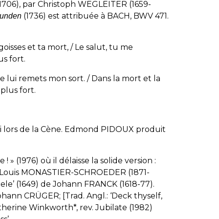
. 1706), par Christoph WEGLEITER (1659-
(1736) est attribuée à BACH, BWV 471.
wunden
ngoisses et ta mort, / Le salut, tu me
s fort.
je lui remets mon sort. / Dans la mort et la
lus fort.
ssi lors de la Cène. Edmond PIDOUX produit
! » (1976) où il délaisse la solide version :
 de Louis MONASTIER-SCHROEDER (1871-
eele’ (1649) de Johann FRANCK (1618-77).
ohann CRÜGER; [Trad. Angl.: ‘Deck thyself,
therine
Winkworth*, rev.
Jubilate (1982)