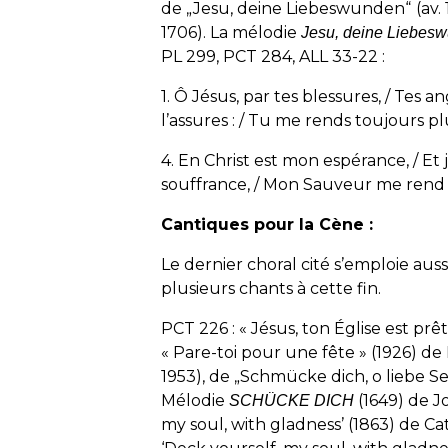
de „Jesu, deine Liebeswunden“
(av
1706). La mélodie
Jesu, deine Liebes
PL 299, PCT 284, ALL 33-22 :
1. Ô Jésus, par tes blessures, / Tes a
l’assures : / Tu me rends toujours plu
4. En Christ est mon espérance, / Et 
souffrance, / Mon Sauveur me rend p
Cantiques pour la Cène :
Le dernier choral cité s’emploie au
plusieurs chants à cette fin.
PCT 226 : « Jésus, ton Église est prête 
« Pare-toi pour une fête » (1926)
1953), de „Schmücke dich, o liebe S
Mélodie
(1649) de J
SCHÜCKE DICH
my soul, with gladness’ (1863) de Ca