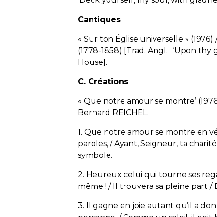
‘Deck yourself, my soul, with gladne
Cantiques
« Sur ton Église universelle » (1976)
(1778-1858) [Trad. Angl. : ‘Upon thy
House].
C. Créations
« Que notre amour se montre’ (1976)
Bernard REICHEL.
1. Que notre amour se montre en vér
paroles, / Ayant, Seigneur, ta charit
symbole.
2. Heureux celui qui tourne ses rega
même ! / Il trouvera sa pleine part /
3. Il gagne en joie autant qu’il a don