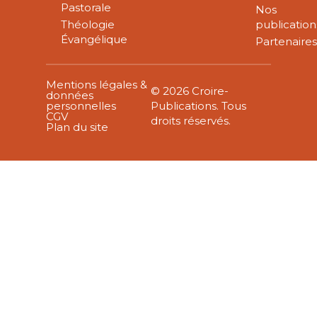
Pastorale
Nos
Théologie
publication
Évangélique
Partenaire
Mentions légales &
© 2026 Croire-
données
personnelles
Publications. Tous
CGV
droits réservés.
Plan du site