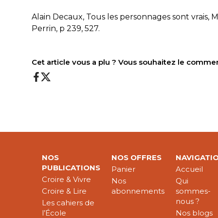
Alain Decaux, Tous les personnages sont vrais, 
Perrin, p 239, 527.
Cet article vous a plu ? Vous souhaitez le comme
NOS
NOS OFFRES
NAVIGATI
PUBLICATIONS
Panier
Accueil
Croire & Vivre
Nos
Qui
Croire & Lire
abonnements
sommes-
nous ?
Les cahiers de
l’École
Nos blogs