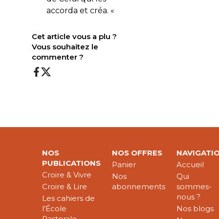
accorda et créa. «
Cet article vous a plu ?
Vous souhaitez le
commenter ?
NOS
NOS OFFRES
NAVIGATI
PUBLICATIONS
Panier
Accueil
Croire & Vivre
Nos
Qui
Croire & Lire
abonnements
sommes-
nous ?
Les cahiers de
l’École
Nos blogs
Pastorale