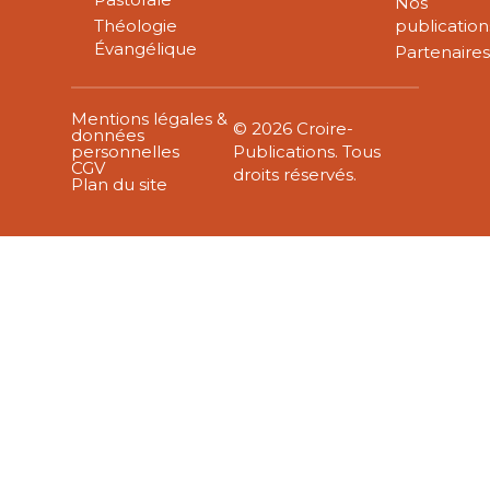
Nos
Théologie
publication
Évangélique
Partenaire
Mentions légales &
© 2026 Croire-
données
personnelles
Publications. Tous
CGV
droits réservés.
Plan du site