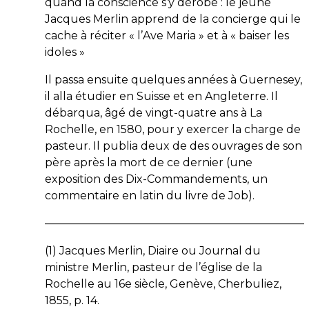
quand la conscience s’y dérobe : le jeune
Jacques Merlin apprend de la concierge qui le
cache à réciter « l’
Ave Maria
» et à « baiser les
idoles »
Il passa ensuite quelques années à Guernesey,
il alla étudier en Suisse et en Angleterre. Il
débarqua, âgé de vingt-quatre ans à La
Rochelle, en 1580, pour y exercer la charge de
pasteur.
Il
publia deux de des ouvrages de son
père après la mort de ce dernier (une
exposition des Dix-Commandements, un
commentaire en latin du livre de Job).
———————————————————————–
(1) Jacques Merlin,
Diaire ou Journal du
ministre Merlin, pasteur de l’église de la
Rochelle au
16
e siècle
, Genève, Cherbuliez,
1855, p. 14.