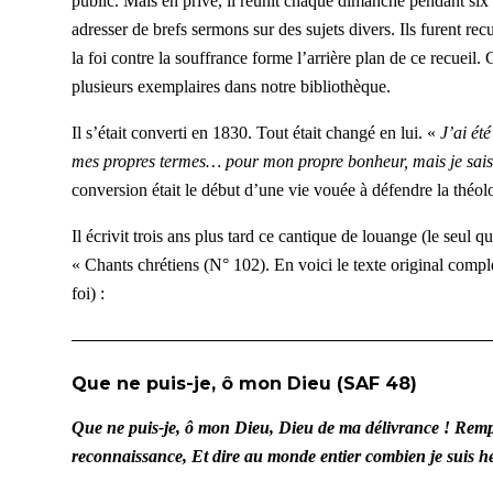
public. M
ais en privé, il
réunit chaque dimanche pendant six mo
adresser de brefs sermons sur des sujets divers. Ils furent recu
la foi contre la souffrance forme l’arrière plan de ce recueil.
plusieurs exemplaires dans notre bibliothèque.
Il s’
était
converti en 1830. Tout était changé en lui. «
J’ai ét
mes propres termes… pour mon propre bonheur, mais je sais m
conversion était le début d’une vie vouée à défendre la théol
Il écri
vi
t trois ans plus tard ce cantique de louange (le seul
« Chants chrétiens (N° 102).
En voici le texte original comple
foi) :
————————————————————————
Que ne puis-je, ô mon Dieu (SAF 48)
Que ne puis-je, ô mon Dieu, Dieu de ma délivrance ! Rempli
reconnaissance, Et dire au monde entier combien je suis h