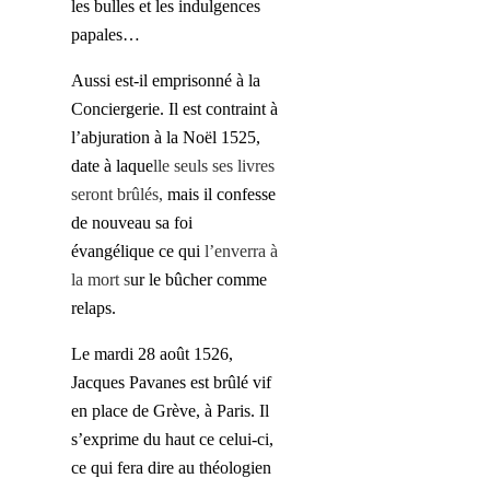
les bulles et les indulgences
papales…
Aussi est-il emprisonné à la
Conciergerie. Il est contraint à
l’abjuration à la Noël 1525,
date à laque
lle seuls ses livres
seront brûlés,
mais il confesse
de nouveau sa foi
évangélique ce qui
l’enverra à
la mort s
ur le bûcher comme
relaps.
Le mardi 28 août 1526,
Jacques Pavanes est brûlé vif
en place de Grève, à Paris. Il
s’exprime du haut ce celui-ci,
ce qui fera dire au théologien