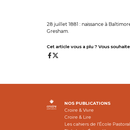
28 juillet 1881 : naissance à Baltim
Gresham.
Cet article vous a plu ? Vous souhai
NOS PUBLICATIONS
Croire & Vivre
Croire & Lire
Les cahiers de l’École Pastora