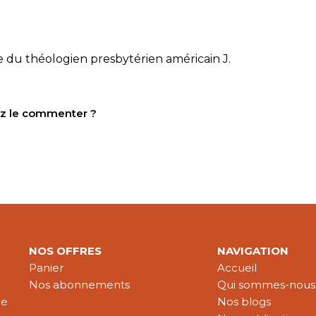
ore du théologien presbytérien américain J.
tez le commenter ?
NOS OFFRES
NAVIGATION
Panier
Accueil
Nos abonnements
Qui sommes-nous
le
Nos blogs