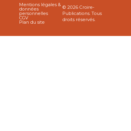
Mentions légales &
© 2026 Croire-
données
personnelles
Publications. Tous
CGV
droits réservés.
Plan du site