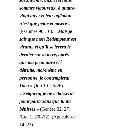
soixante-dix ans, et si nous
sommes vigoureux, à quatre-
vingt ans ; et leur agitation
n’est que peine et misère
»
(Psaumes 90 .10). «
Mais je
sais que mon Rédempteur est
vivant., et qu’il se lèvera le
dernier sur la terre, après
que ma peau aura été
détruite, moi-même en
personne, je contemplerai
Dieu
» (Job 19. 25-26).
«
Seigneur, je ne te laisserai
point
partir sans que tu me
bénisses »
(Genèse 32. 27).
(Luc 1. 29b-32). (Apocalypse
14. 23)