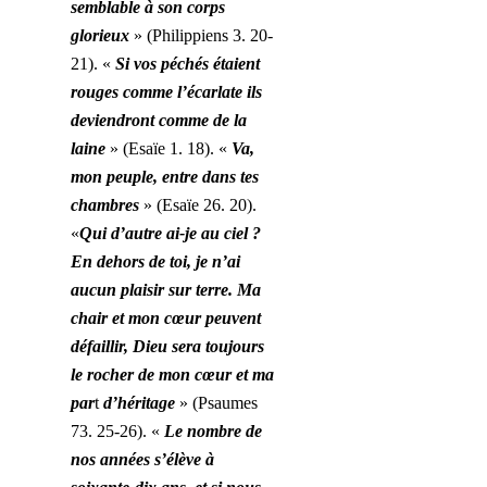
semblable à son corps
glorieux
»
(Philippiens 3. 20-
21). «
Si vos péchés étaient
rouges comme l’écarlate ils
deviendront comme de la
laine
» (Esaïe 1. 18). «
Va,
mon peuple, entre dans tes
chambres
» (Esaïe 26. 20).
«
Qui d’autre ai-je au ciel ?
En dehors de toi, je n’ai
aucun plaisir sur terre.
Ma
chair et mon cœur peuvent
défaillir, Dieu sera toujours
le rocher de mon cœur et ma
par
t
d’héritage
» (Psaumes
73. 25-26). «
Le nombre de
no
s années s’élève à