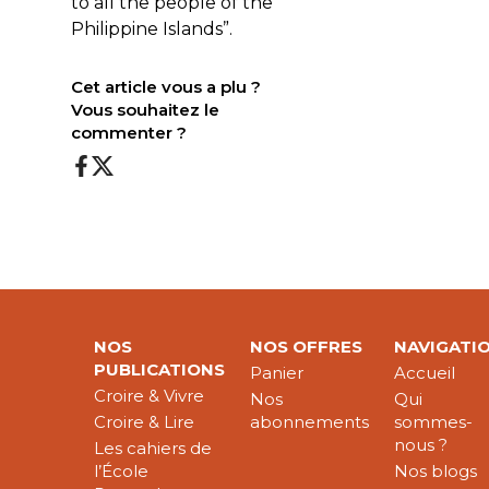
to all the people of the
Philippine Islands”.
Cet article vous a plu ?
Vous souhaitez le
commenter ?
NOS
NOS OFFRES
NAVIGATI
PUBLICATIONS
Panier
Accueil
Croire & Vivre
Nos
Qui
Croire & Lire
abonnements
sommes-
nous ?
Les cahiers de
l’École
Nos blogs