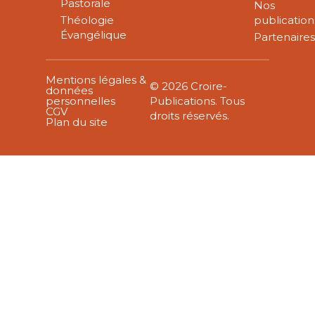
Pastorale
Nos
Théologie
publication
Évangélique
Partenaire
Mentions légales &
© 2026 Croire-
données
personnelles
Publications. Tous
CGV
droits réservés.
Plan du site