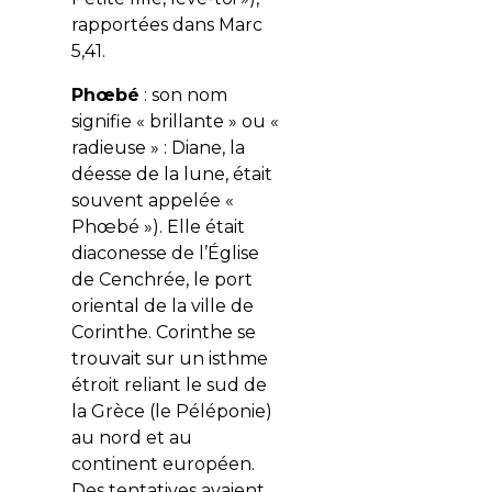
rapportées dans Marc
5,41.
Phœbé
: son nom
signifie « brillante » ou «
radieuse » : Diane, la
déesse de la lune, était
souvent appelée «
Phœbé »). Elle était
diaconesse de l’Église
de Cenchrée, le port
oriental de la ville de
Corinthe. Corinthe se
trouvait sur un isthme
étroit reliant le sud de
la Grèce (le Péléponie)
au nord et au
continent européen.
Des tentatives avaient