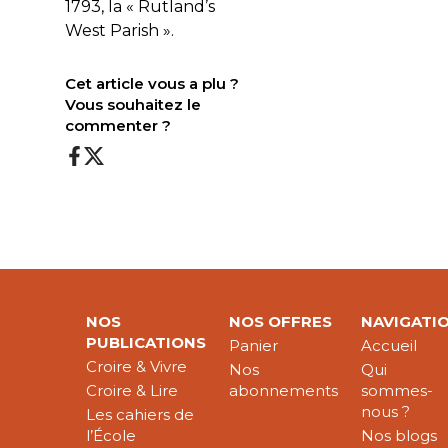
1793, la « Rutland’s
West Parish ».
Cet article vous a plu ?
Vous souhaitez le
commenter ?
NOS
NOS OFFRES
NAVIGATI
PUBLICATIONS
Panier
Accueil
Croire & Vivre
Nos
Qui
Croire & Lire
abonnements
sommes-
nous ?
Les cahiers de
l’École
Nos blogs