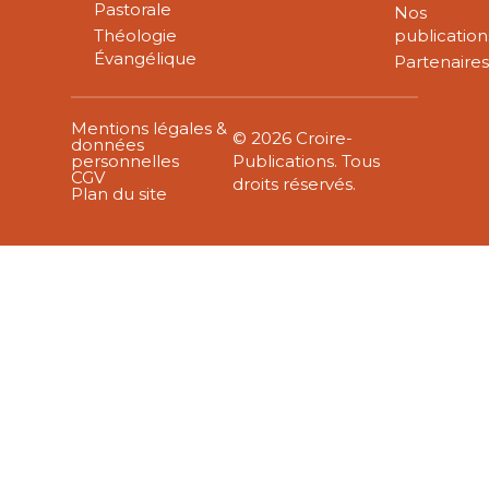
Pastorale
Nos
Théologie
publication
Évangélique
Partenaire
Mentions légales &
© 2026 Croire-
données
personnelles
Publications. Tous
CGV
droits réservés.
Plan du site