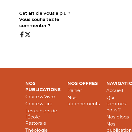
Cet article vous a plu ?
Vous souhaitez le
commenter ?
NOS
NOS OFFRES
NAVIGATI
PUBLICATIONS
Panier
Accueil
Croire & Vivre
Nos
Qui
Croire & Lire
abonnements
sommes-
nous ?
Les cahiers de
l’École
Nos blogs
Pastorale
Nos
Théologie
publication