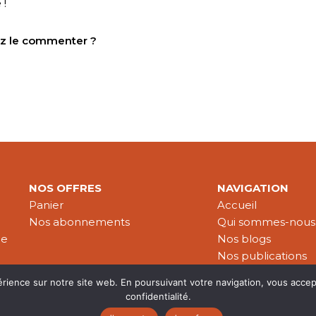
 !
tez le commenter ?
NOS OFFRES
NAVIGATION
Panier
Accueil
Nos abonnements
Qui sommes-nous
le
Nos blogs
Nos publications
Partenaires
érience sur notre site web. En poursuivant votre navigation, vous accep
confidentialité.