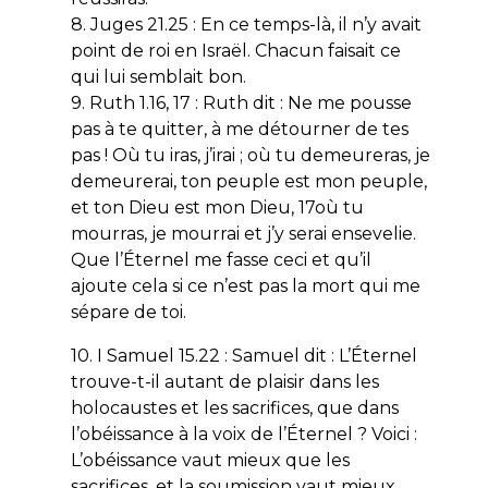
8. Juges 21.25 : En ce temps-là, il n’y avait
point de roi en Israël. Chacun faisait ce
qui lui semblait bon.
9. Ruth 1.16, 17 : Ruth dit : Ne me pousse
pas à te quitter, à me détourner de tes
pas ! Où tu iras, j’irai ; où tu demeureras, je
demeurerai, ton peuple est mon peuple,
et ton Dieu est mon Dieu, 17où tu
mourras, je mourrai et j’y serai ensevelie.
Que l’Éternel me fasse ceci et qu’il
ajoute cela si ce n’est pas la mort qui me
sépare de toi.
10. I Samuel 15.22 : Samuel dit : L’Éternel
trouve-t-il autant de plaisir dans les
holocaustes et les sacrifices, que dans
l’obéissance à la voix de l’Éternel ? Voici :
L’obéissance vaut mieux que les
sacrifices, et la soumission vaut mieux