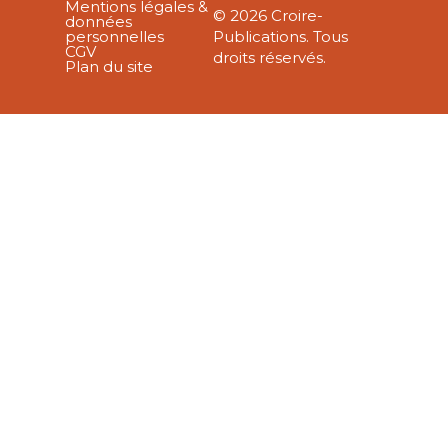
Mentions légales &
© 2026 Croire-
données
personnelles
Publications. Tous
CGV
droits réservés.
Plan du site