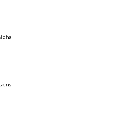
Alpha
—–
siens