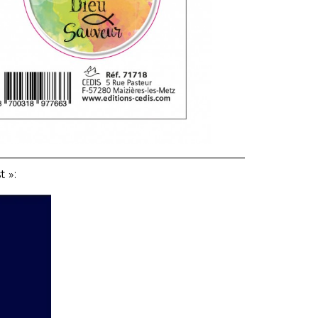
—————————————————————–
t »: