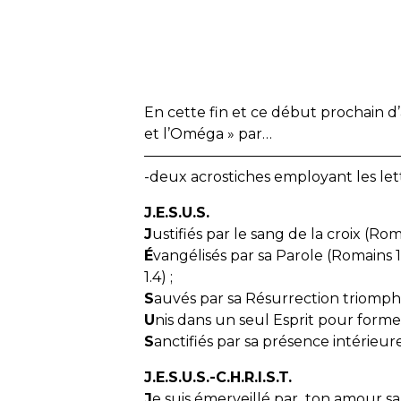
En cette fin et ce début prochain d’
et l’Oméga » par…
——————————————————
-deux acrostiches employant les lett
J.E.S.U.S.
J
ustifiés par le sang de la croix (Roma
É
vangélisés par sa Parole (Romains 
1.4) ;
S
auvés par sa Résurrection triompha
U
nis dans un seul Esprit pour former 
S
anctifiés par sa présence intérieure
J.E.S.U.S.-C.H.R.I.S.T.
J
e suis émerveillé par ton amour s