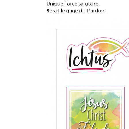
U
nique, force salutaire,
S
erait le gage du Pardon…