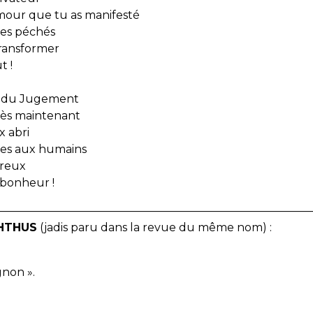
amour que tu as manifesté
mes péchés
ransformer
t !
ur du Jugement
 dès maintenant
x abri
des aux humains
ureux
e bonheur !
————————————————————————————
HTHUS
(jadis paru dans la revue du même nom) :
gnon ».