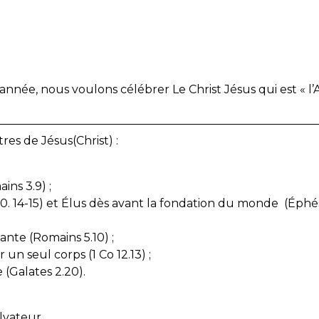
année, nous voulons célébrer Le Christ Jésus qui est « l’
————————————————————————————
res de Jésus(Christ) :
ins 3.9) ;
10. 14-15) et Élus dès avant la fondation du monde (Éphé
nte (Romains 5.10) ;
un seul corps (1 Co 12.13) ;
 (Galates 2.20).
alvateur