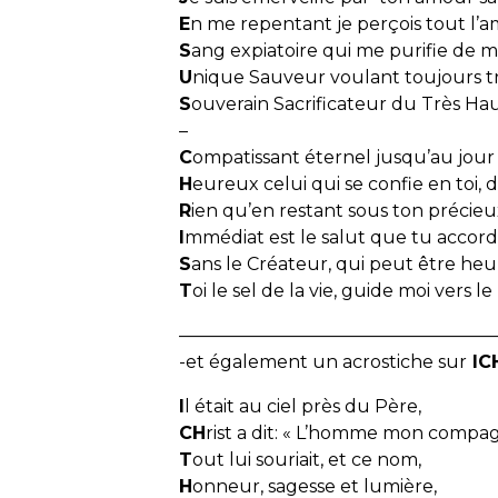
E
n me repentant je perçois tout l’
S
ang expiatoire qui me purifie de 
U
nique Sauveur voulant toujours t
S
ouverain Sacrificateur du Très Hau
–
C
ompatissant éternel jusqu’au jo
H
eureux celui qui se confie en toi,
R
ien qu’en restant sous ton précieu
I
mmédiat est le salut que tu accor
S
ans le Créateur, qui peut être he
T
oi le sel de la vie, guide moi vers l
——————————————————
-et également un acrostiche sur
IC
I
l était au ciel près du Père,
CH
rist a dit: « L’homme mon compa
T
out lui souriait, et ce nom,
H
onneur, sagesse et lumière,