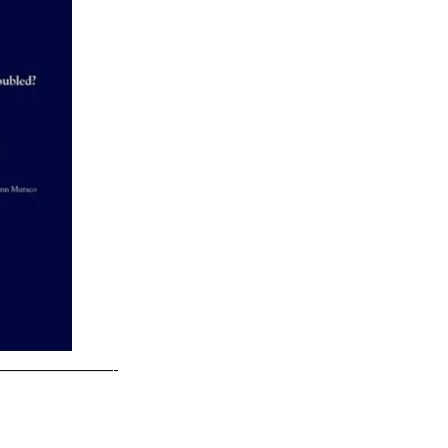
———————-