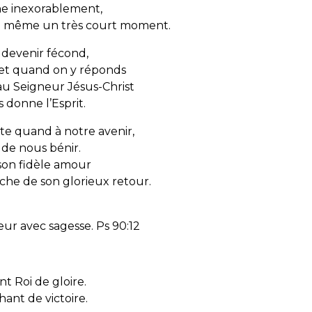
ne inexorablement,
ne même un très court moment.
t devenir fécond,
le et quand on y réponds
u Seigneur Jésus-Christ
 donne l’Esprit.
e quand à notre avenir,
 de nous bénir.
 son fidèle amour
he de son glorieux retour.
eur avec sagesse
. Ps 90:12
nt Roi de gloire.
hant de victoire.