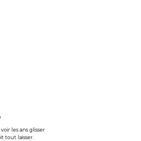
e
ir les ans glisser
t tout laisser.