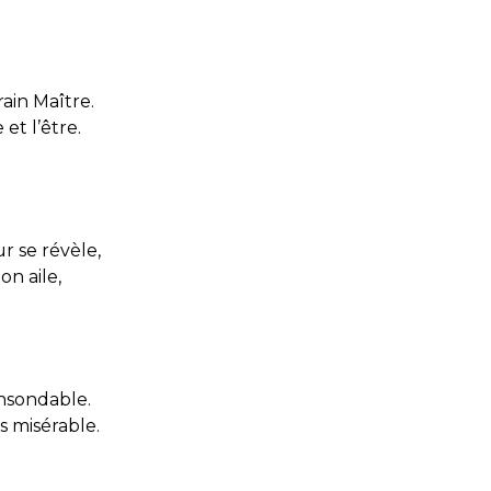
rain Maître.
et l’être.
r se révèle,
on aile,
insondable.
s misérable.