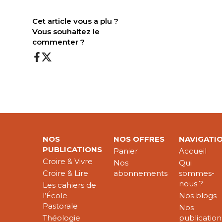
Cet article vous a plu ?
Vous souhaitez le
commenter ?
NOS
NOS OFFRES
NAVIGATI
PUBLICATIONS
Panier
Accueil
Croire & Vivre
Nos
Qui
Croire & Lire
abonnements
sommes-
nous ?
Les cahiers de
l’École
Nos blogs
Pastorale
Nos
Théologie
publication