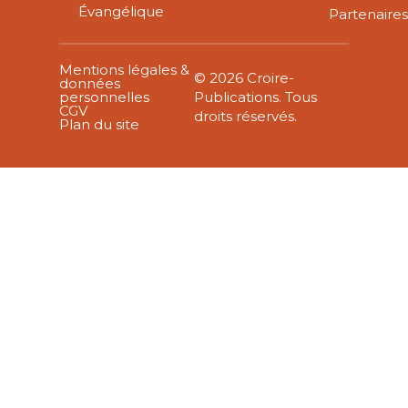
Évangélique
Partenaire
Mentions légales &
© 2026 Croire-
données
personnelles
Publications. Tous
CGV
droits réservés.
Plan du site