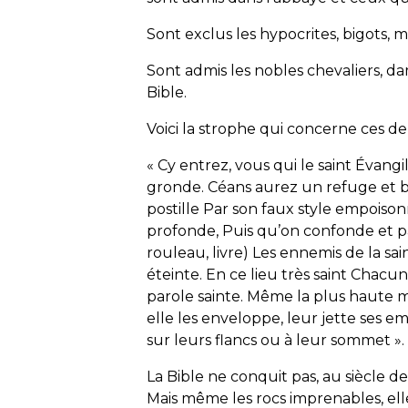
Sont exclus les hypocrites, bigots, 
Sont admis les nobles chevaliers, da
Bible.
Voici la strophe qui concerne ces de
« Cy entrez, vous qui le saint Évang
gronde. Céans aurez un refuge et bas
postille Par son faux style empoisonn
profonde, Puis qu’on confonde et par v
rouleau, livre) Les ennemis de la sain
éteinte. En ce lieu très saint Chacun
parole sainte. Même la plus haute m
elle les enveloppe, leur jette ses e
sur leurs flancs ou à leur sommet ».
La Bible ne conquit pas, au siècle de
Mais même les rocs imprenables, elle l