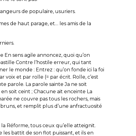
mangeurs de populaire, usuriers.
mes de haut parage, et… les amis de la
rniers.
ile En sens agile annoncez, quoi qu’on
tille Contre l’hostile erreur, qui tant
er le monde : Entrez : qu’on fonde ici la foi
oix et par rolle (= par écrit. Rolle, c’est
te parole. La parole sainte Ja ne soit
 en soit ceint ; Chacune ait enceinte La
arée ne couvre pas tous les rochers, mais
mbruns, et remplit plus d’une anfractuosité
 la Réforme, tous ceux qu’elle atteignit.
es battit de son flot puissant, et ils en