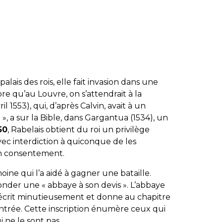
alais des rois, elle fait invasion dans une
re qu’au Louvre, on s’attendrait à la
il 1553), qui, d’après Calvin, avait à un
», a sur la Bible, dans Gargantua (1534), un
50
, Rabelais obtient du roi un privilège
vec interdiction à quiconque de les
on consentement.
ne qui l’a aidé à gagner une bataille.
nder une « abbaye à son devis ». L’abbaye
décrit minutieusement et donne au chapitre
d’entrée. Cette inscription énumère ceux qui
 ne le sont pas.