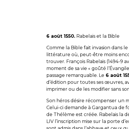
6 août 1550.
Rabelais et la Bible
Comme la Bible fait invasion dans le p
littérature où, peut-être moins enco
trouver. François Rabelais (1494-9 avr
moment de sa vie « goûté l’Évangile 
passage remarquable.
Le
6 août 15
d’édition pour toutes ses œuvres, a
imprimer ou de les modifier sans s
Son héros désire récompenser un moi
Celui-ci demande à Gargantua de fo
de Thélème est créée. Rabelais la 
LIV l’inscription mise sur la porte 
sont admis dans l’abbaye et ceux qui