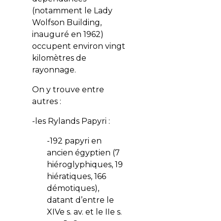
(notamment le Lady
Wolfson Building,
inauguré en 1962)
occupent environ vingt
kilomètres de
rayonnage.
On y trouve entre
autres :
-les Rylands Papyri :
-192 papyri en
ancien égyptien (7
hiéroglyphiques, 19
hiératiques, 166
démotiques),
datant d’entre le
XIVe s. av. et le IIe s.