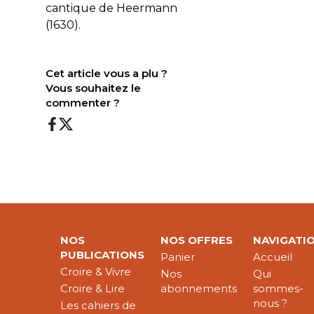
cantique de Heermann
(1630).
Cet article vous a plu ?
Vous souhaitez le
commenter ?
NOS
NOS OFFRES
NAVIGATI
PUBLICATIONS
Panier
Accueil
Croire & Vivre
Nos
Qui
Croire & Lire
abonnements
sommes-
nous ?
Les cahiers de