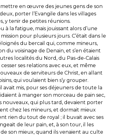
 mettre en œuvre des jeunes gens de son
deux, porter l’Evangile dans les villages
s, y tenir de petites réunions.
 à la fatigue, mais jouissant alors d’une
mission pour plusieurs jours. C’était dans le
 éloignés du bercail qui, comme mineurs,
bon du voisinage de Denain, et s’en étaient
autres localités du Nord, du Pas-de-Calais
s cesser ses relations avec eux, et même
ouveaux de serviteurs de Christ, en allant
isins, qui voulaient bien s’y grouper.
l avait mis, pour ses déjeuners de toute la
’aidaient à manger son morceau de pain sec,
ps nouveaux, qui plus tard, devaient porter
ement chez les mineurs, et dormait mieux
ent rien du tout de royal ; il buvait avec ses
eait de leur pain, et, à son tour, il les
it de son mieux, quand ils venaient au culte