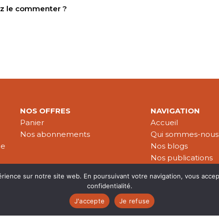
tez le commenter ?
NOS OFFRES
NAVIGATION
Panier
Accueil
Nos abonnements
Qui sommes-nous
le
Nos blogs
Nos publications
Partenaires
érience sur notre site web. En poursuivant votre navigation, vous accep
confidentialité.
J'accepte
Je refuse
es & données personnelles
© 2026 Croire-Publications. Tous 