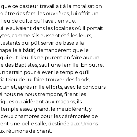
e ce pasteur travaillait à la moralisation
être des familles ouvrières, lui offrit un
 lieu de culte qu’il avait en vue.
 le suivaient dans les localités où il portait
tes, comme s’ils eussent été les leurs, –
otestants qui pût servir de base à la
chapelle à bâtir) demandèrent que le
 qui eut lieu. Ils ne purent en faire aucun
ue des Baptistes, sauf une famille. En outre,
un terrain pour élever le temple qu’il
pria Dieu de lui faire trouver des fonds,
cun et, après mille efforts, avec le concours
si nous ne nous trempons, firent les
riques ou aidèrent aux maçons, ils
 temple assez grand, le meublèrent, y
ent deux chambres pour les cérémonies de
ent une belle salle, destinée aux Unions
ux réunions de chant.