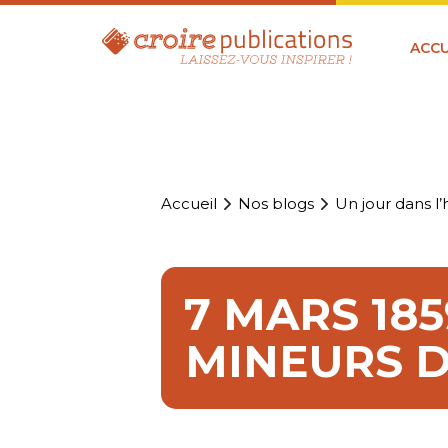
ACCU
Accueil
Nos blogs
Un jour dans l’h
7 MARS 185
MINEURS 