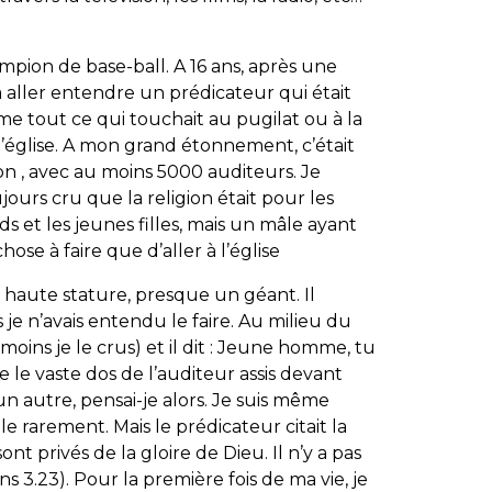
mpion de base-ball. A 16 ans, après une
 à aller entendre un prédicateur qui était
e tout ce qui touchait au pugilat ou à la
à l’église. A mon grand étonnement, c’était
n , avec au moins 5000 auditeurs. Je
oujours cru que la religion était pour les
ards et les jeunes filles, mais un mâle ayant
ose à faire que d’aller à l’église
haute stature, presque un géant. Il
 n’avais entendu le faire. Au milieu du
oins je le crus) et il dit : Jeune homme, tu
 le vaste dos de l’auditeur assis devant
un autre, pensai-je alors. Je suis même
e rarement. Mais le prédicateur citait la
nt privés de la gloire de Dieu. Il n’y a pas
 3.23). Pour la première fois de ma vie, je