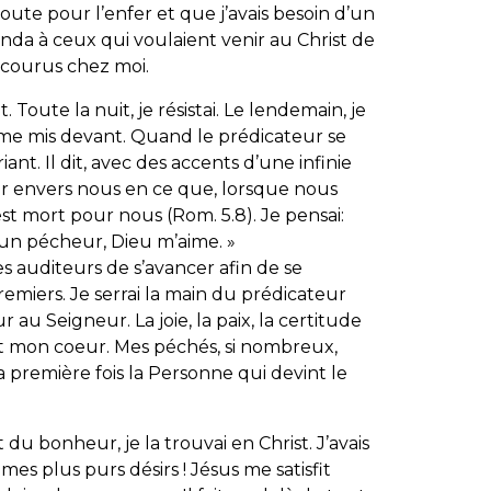
oute pour l’enfer et que j’avais besoin d’un
da à ceux qui voulaient venir au Christ de
t courus chez moi.
t. Toute la nuit, je résistai. Le lendemain, je
je me mis devant. Quand le prédicateur se
ant. Il dit, avec des accents d’une infinie
r envers nous en ce que, lorsque nous
st mort pour nous (Rom. 5.8). Je pensai:
s un pécheur, Dieu m’aime. »
 auditeurs de s’avancer afin de se
remiers. Je serrai la main du prédicateur
u Seigneur. La joie, la paix, la certitude
 mon coeur. Mes péchés, si nombreux,
a première fois la Personne qui devint le
t du bonheur, je la trouvai en Christ. J’avais
mes plus purs désirs ! Jésus me satisfit