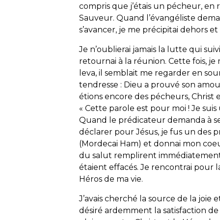
compris que j’étais un pécheur, en r
Sauveur. Quand l’évangéliste deman
s’avancer, je me précipitai dehors e
Je n’oublierai jamais la lutte qui suivi
retournai à la réunion. Cette fois, 
leva, il semblait me regarder en souri
tendresse : Dieu a prouvé son amou
étions encore des pécheurs, Christ e
« Cette parole est pour moi ! Je sui
Quand le prédicateur demanda à ses
déclarer pour Jésus, je fus un des p
(Mordecai Ham) et donnai mon coeur a
du salut remplirent immédiatement
étaient effacés. Je rencontrai pour l
Héros de ma vie.
J’avais cherché la source de la joie e
désiré ardemment la satisfaction de 