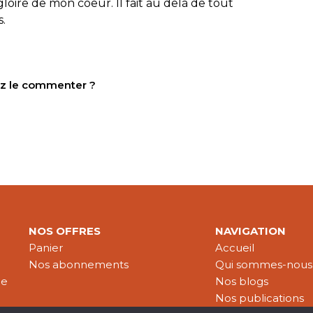
gloire de mon coeur. Il fait au delà de tout
.
tez le commenter ?
NOS OFFRES
NAVIGATION
Panier
Accueil
Nos abonnements
Qui sommes-nous
le
Nos blogs
Nos publications