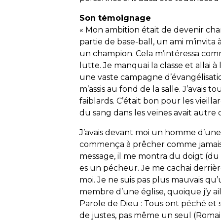
Son témoignage
« Mon ambition était de devenir cha
partie de base-ball, un ami m’invita
un champion. Cela m’intéressa comm
lutte. Je manquai la classe et allai 
une vaste campagne d’évangélisatio
m’assis au fond de la salle. J’avais t
faiblards. C’était bon pour les vieill
du sang dans les veines avait autre ch
J’avais devant moi un homme d’une 
commença à prêcher comme jamais je
message, il me montra du doigt (du m
es un pécheur. Je me cachai derrière
moi. Je ne suis pas plus mauvais qu’
membre d’une église, quoique j’y aill
Parole de Dieu : Tous ont péché et so
de justes, pas même un seul (Romains