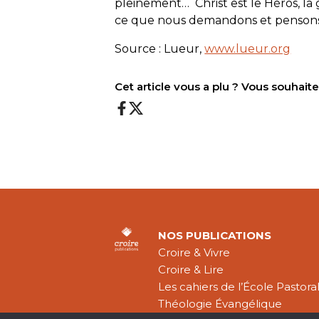
pleinement… Christ est le Héros, la 
ce que nous demandons et pensons
Source : Lueur,
www.lueur.org
Cet article vous a plu ? Vous souhai
NOS PUBLICATIONS
Croire & Vivre
Croire & Lire
Les cahiers de l’École Pastora
Théologie Évangélique