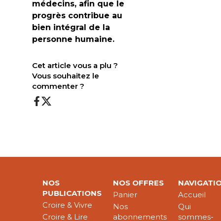
médecins, afin que le
progrès contribue au
bien intégral de la
personne humaine
.
Cet article vous a plu ?
Vous souhaitez le
commenter ?
NOS
NOS OFFRES
NAVIGATI
PUBLICATIONS
Panier
Accueil
Croire & Vivre
Nos
Qui
Croire & Lire
abonnements
sommes-