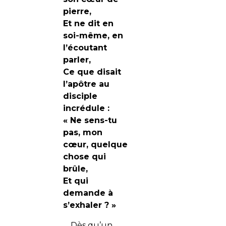
pierre,
Et ne dit en
soi-même, en
l’écoutant
parler,
Ce que disait
l’apôtre au
disciple
incrédule :
« Ne sens-tu
pas, mon
cœur, quelque
chose qui
brûle,
Et qui
demande à
s’exhaler ? »
… Dès qu’un