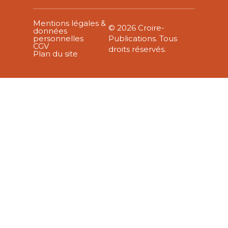
Mentions légales &
© 2026 Croire-
données
personnelles
Publications. Tous
CGV
droits réservés.
Plan du site