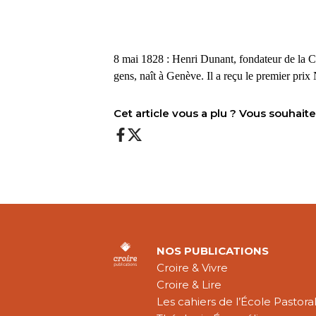
8 mai 1828 : Henri Dunant, fondateur de la C
gens, naît à Genève. Il a
reçu
le premier prix 
Cet article vous a plu ? Vous souhai
NOS PUBLICATIONS
Croire & Vivre
Croire & Lire
Les cahiers de l’École Pastora