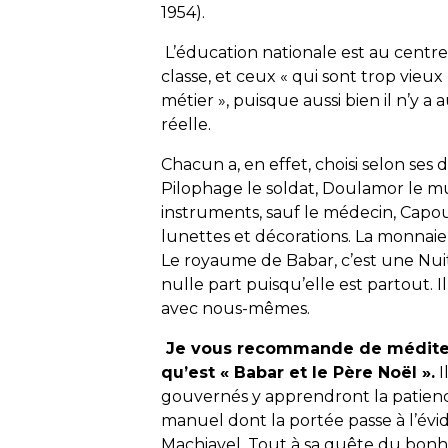
1954).
L’éducation nationale est au centre 
classe, et ceux « qui sont trop vieux
métier », puisque aussi bien il n’y a 
réelle.
Chacun a, en effet, choisi selon ses
Pilophage le soldat, Doulamor le mu
instruments, sauf le médecin, Capoul
lunettes et décorations. La monnaie 
Le royaume de Babar, c’est une Nuit
nulle part puisqu’elle est partout. Il
avec nous-mêmes.
Je vous recommande de médite
qu’est « Babar et le Père Noël ».
I
gouvernés y apprendront la patien
manuel dont la portée passe à l’évi
Machiavel. Tout à sa quête du bonheur