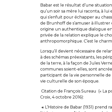
Babar
est le résultat d’une situatio
qu’un soir sa mère lui raconta, à lui 
qui s’enfuit pour échapper au chasseur
de Brunhoff de s’amuser à illustrer c
origine un authentique dialogue ent
privée de la relation explique le ch
anthropomorphique. C’est le charm
Lorsqu’il devient nécessaire de rela
à des schémas préexistants, les pér
de la terre, à la façon de Jules Verne
communes soient-elles, sont ancrées 
participant de la vie personnelle de l’a
vie culturelle de son époque.
Citation de François Sureau
(« La p
Croix, 4 octobre 2016)
:
«
L’Histoire de Babar (1931) prend 