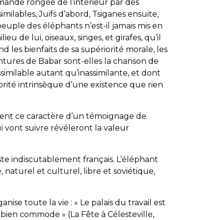
mande rongée de l’intérieur par des
milables, Juifs d’abord, Tsiganes ensuite,
euple des éléphants n’est-il jamais mis en
ieu de lui, oiseaux, singes, et girafes, qu’il
nd les bienfaits de sa supériorité morale, les
ventures de Babar sont-elles la chanson de
ssimilable autant qu’inassimilante, et dont
iorité intrinsèque d’une existence que rien
ent ce caractère d’un témoignage de
i vont suivre révéleront la valeur
e indiscutablement français. L’éléphant
, naturel et culturel, libre et soviétique,
se toute la vie : « Le palais du travail est
t bien commode » (La Fête à Célesteville,