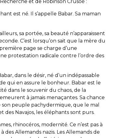
a Recherche et de Robinson Crusoé :
phant est né. Il s’appelle Babar. Sa maman
lleurs, sa portée, sa beauté n’apparaissent
 seconde. C’est lorsqu’on sait que la mère du
 première page se charge d’une
une protestation radicale contre l’ordre des
 Babar, dans le désir, né d’un indépassable
e qui en assure le bonheur. Babar est le
 cité dans le souvenir du chaos, de la
s demeurent à jamais menaçantes. Sa chance
 de son peuple pachydermique, que le mal
 et des Navajos, les éléphants sont purs.
mmes, rhinocéros, modernité. Ce n’est pas à
t à des Allemands nazis. Les Allemands de