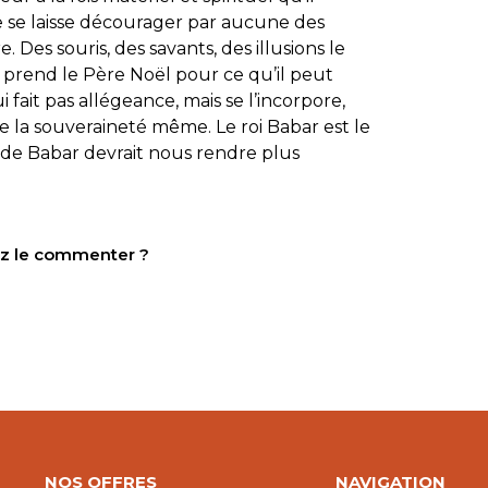
ne se laisse décourager par aucune des
e. Des souris, des savants, des illusions le
 il prend le Père Noël pour ce qu’il peut
i fait pas allégeance, mais se l’incorpore,
 la souveraineté même. Le roi Babar est le
de de Babar devrait nous rendre plus
tez le commenter ?
NOS OFFRES
NAVIGATION