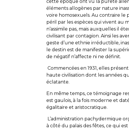
cette époque ont vu la pureté alle
éléments allogènes par nature inassi
voire homosexuels. Au contraire le p
péril par les espèces qui vivent au mil
n’assimile pas, mais auxquelles il éte
civilisant par contagion. Ainsi les a
geste d’une ethnie irréductible, ina
le destin est de manifester la supér
de négatif n’affecte ni ne définit.
Commencées en 1931, elles présent
haute civilisation dont les années qu
éclatante.
En même temps, ce témoignage rest
est gaulois, à la fois moderne et daté
égalitaire et aristocratique.
L’administration pachydermique organi
à côté du palais des fêtes, ce qui es