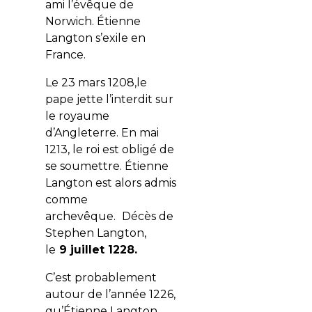
ami l’évêque de
Norwich. Étienne
Langton s’exile en
France.
Le
23 mars 1208
,le
pape jette l’interdit sur
le royaume
d’Angleterre. En
mai
1213
, le roi est obligé de
se soumettre. Étienne
Langton est alors admis
comme
archevêque.
Décès de
Stephen Langton,
le
9 juillet 1228.
C’est probablement
autour de l’année 1226,
qu’Étienne Langton,