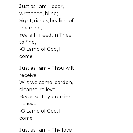
Just as I am – poor,
wretched, blind;
Sight, riches, healing of
the mind,
Yea, all I need, in Thee
to find,
-O Lamb of God, I
come!
Just as I am – Thou wilt
receive,
Wilt welcome, pardon,
cleanse, relieve;
Because Thy promise I
believe,
-O Lamb of God, I
come!
Just as I am – Thy love