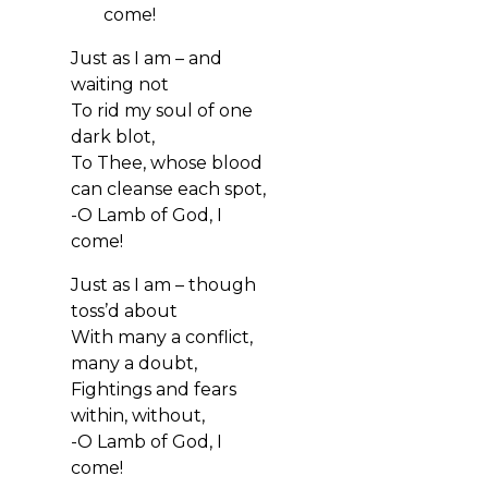
come!
Just as I am – and
waiting not
To rid my soul of one
dark blot,
To Thee, whose blood
can cleanse each spot,
-O Lamb of God, I
come!
Just as I am – though
toss’d about
With many a conflict,
many a doubt,
Fightings and fears
within, without,
-O Lamb of God, I
come!