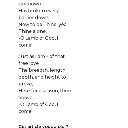
unknown
Has broken every
barrier down;
Now to be Thine, yea,
Thine alone,
-O Lamb of God, I
come!
Just as I am – of that
free love
The breadth, length,
depth, and height to
prove,
Here for a season, then
above,
-O Lamb of God, I
come!
Cet article vous a plu ?