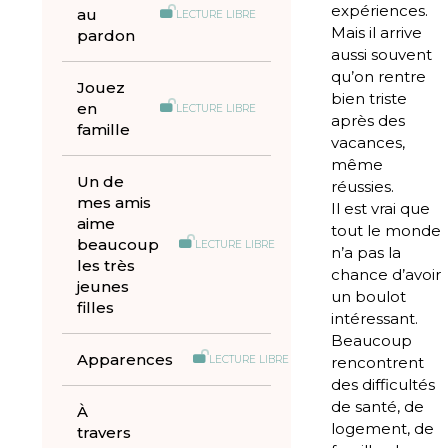
expériences.
au
LECTURE LIBRE
Mais il arrive
pardon
aussi souvent
qu’on rentre
Jouez
bien triste
en
LECTURE LIBRE
après des
famille
vacances,
même
Un de
réussies.
mes amis
Il est vrai que
aime
tout le monde
beaucoup
LECTURE LIBRE
n’a pas la
les très
chance d’avoir
jeunes
un boulot
filles
intéressant.
Beaucoup
Apparences
LECTURE LIBRE
rencontrent
des difficultés
de santé, de
À
logement, de
travers