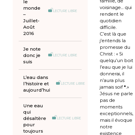
famille, de
le
voisinage... qui
monde
LECTURE LIBRE
rendent le
–
Juillet-
quotidien
Août
difficile.
2016
C’est là que
j’entends la
promesse du
Je note
Christ : «
Si
donc je
LECTURE LIBRE
quelqu’un boit
suis
l’eau que je lui
donnerai, il
L’eau dans
n’aura plus
l’histoire et
LECTURE LIBRE
jamais soif
*
.»
aujourd’hui
Jésus ne parle
pas de
Une eau
moments
qui
exceptionnels,
désaltère
LECTURE LIBRE
mais il évoque
pour
notre
toujours
existence