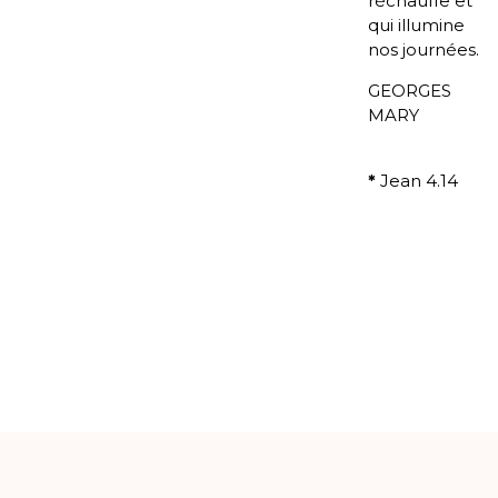
réchauffe et
qui illumine
nos journées.
GEORGES
MARY
*
Jean 4.14