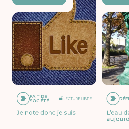
FAIT DE
RÉF
LECTURE LIBRE
SOCIÉTÉ
Je note donc je suis
L’eau da
aujourd