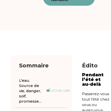
Sommaire
Édito
Pendant
l’été et
L’eau.
au-delà
Source de
vie, danger,
LECTURE LIBRE
Passerez-vous
soif,
tout l’été chez
promesse…
vous ou
aurez-vous