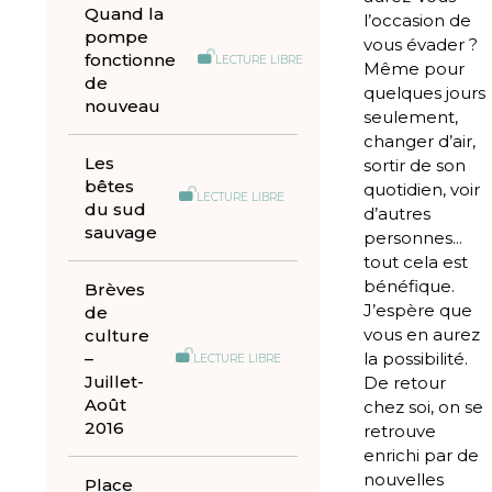
Quand la
l’occasion de
pompe
vous évader ?
fonctionne
LECTURE LIBRE
Même pour
de
quelques jours
nouveau
seulement,
changer d’air,
Les
sortir de son
bêtes
quotidien, voir
LECTURE LIBRE
du sud
d’autres
sauvage
personnes...
tout cela est
bénéfique.
Brèves
J’espère que
de
vous en aurez
culture
–
la possibilité.
LECTURE LIBRE
Juillet-
De retour
Août
chez soi, on se
2016
retrouve
enrichi par de
nouvelles
Place