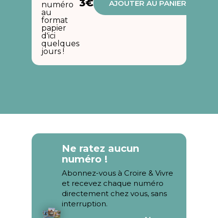
3€
AJOUTER AU PANIER
numéro
au
format
papier
d'ici
quelques
jours !
Ne ratez aucun
numéro !
Abonnez-vous à Croire & Vivre
et recevez chaque numéro
directement chez vous, sans
interruption.