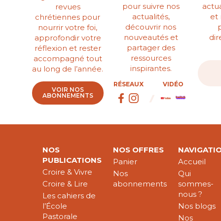
pour suivre nos
actua
revues
actualités,
et
chrétiennes pour
découvrir nos
nourrir votre foi,
nouveautés et
di
approfondir votre
partager des
réflexion et rester
ressources
accompagné tout
inspirantes.
au long de l’année.
RÉSEAUX
VIDÉO
VOIR NOS
ABONNEMENTS
NOS
NOS OFFRES
NAVIGATI
PUBLICATIONS
Panier
Accueil
Croire & Vivre
Nos
Qui
Croire & Lire
abonnements
sommes-
nous ?
Les cahiers de
l’École
Nos blogs
Pastorale
Nos