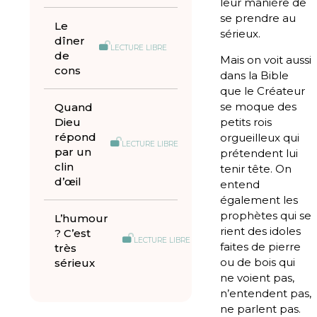
leur manière de
se prendre au
Le
sérieux.
dîner
LECTURE LIBRE
de
Mais on voit aussi
cons
dans la Bible
que le Créateur
se moque des
Quand
Dieu
petits rois
répond
orgueilleux qui
LECTURE LIBRE
par un
prétendent lui
clin
tenir tête. On
d’œil
entend
également les
prophètes qui se
L’humour
rient des idoles
? C’est
LECTURE LIBRE
faites de pierre
très
ou de bois qui
sérieux
ne voient pas,
n’entendent pas,
ne parlent pas.