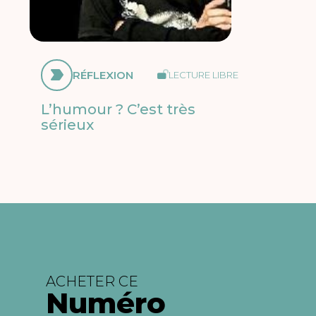
RÉFLEXION
LECTURE LIBRE
L’humour ? C’est très
sérieux
ACHETER CE
Numéro