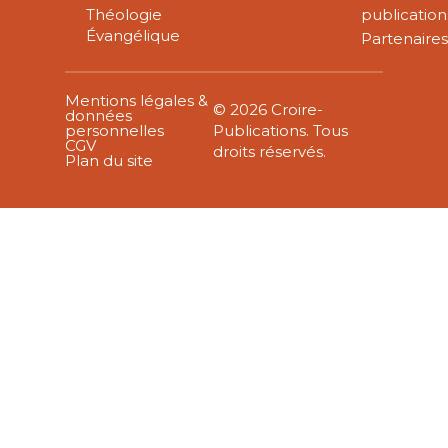
Théologie
publication
Évangélique
Partenaire
Mentions légales &
© 2026 Croire-
données
personnelles
Publications. Tous
CGV
droits réservés.
Plan du site