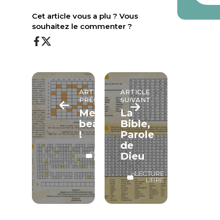
Cet article vous a plu ? Vous
souhaitez le commenter ?
ARTICLE
ARTICLE
PRÉCÉDENT
SUIVANT
Merci
La
beaucoup
Bible,
!
Parole
de
LECTURE
Dieu
LIBRE
LECTURE
LIBRE