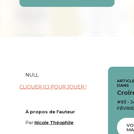
NULL
ARTICLE
DANS
CLIQUER ICI POUR JOUER !
Croir
#93 - 
FÉVRIE
À propos de l'auteur
Par
Nicole Théophile
VO
MA