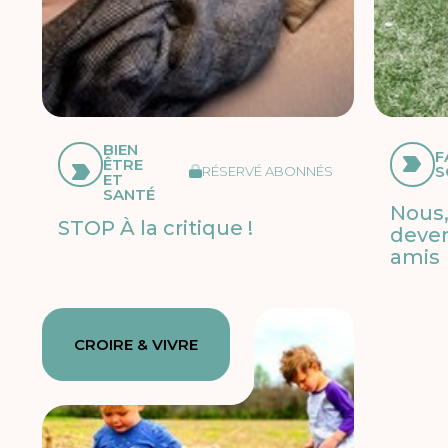
BIEN
F
ÊTRE
S
RÉSERVÉ ABONNÉS
ET
SANTÉ
Nous,
STOP À la critique !
deven
amis
CROIRE & VIVRE