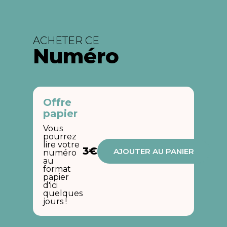
ACHETER CE
Numéro
Offre
papier
Vous
pourrez
lire votre
3€
AJOUTER AU PANIER
numéro
au
format
papier
d'ici
quelques
jours !