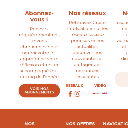
Abonnez-
Nos réseaux
N
vous !
Retrouvez Croire
Inscr
Publications sur les
ne
Recevez
réseaux sociaux
régulièrement nos
pour suivre nos
actua
revues
actualités,
et
chrétiennes pour
découvrir nos
nourrir votre foi,
nouveautés et
di
approfondir votre
partager des
réflexion et rester
ressources
accompagné tout
inspirantes.
au long de l’année.
RÉSEAUX
VIDÉO
VOIR NOS
ABONNEMENTS
NOS
NOS OFFRES
NAVIGATI