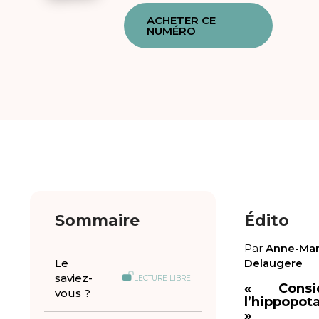
ACHETER CE
NUMÉRO
Sommaire
Édito
Par
Anne-Mar
Le
Delaugere
saviez-
LECTURE LIBRE
« Consi
vous ?
l’hippopot
»