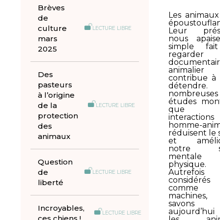
Brèves
Les animaux
de
époustouflan
culture
LECTURE LIBRE
Leur prés
mars
nous apais
simple fai
2025
regarde
documentair
animalier
Des
contribue à
pasteurs
détendre
nombreuses
à l’origine
études mon
de la
LECTURE LIBRE
que l
protection
interactions
homme-anim
des
réduisent le 
animaux
et amélio
notre s
mentale
Question
physique.
de
Autrefois
LECTURE LIBRE
considérés
liberté
comme 
machines, 
savons
Incroyables,
aujourd’hu
LECTURE LIBRE
ces chiens !
les ani