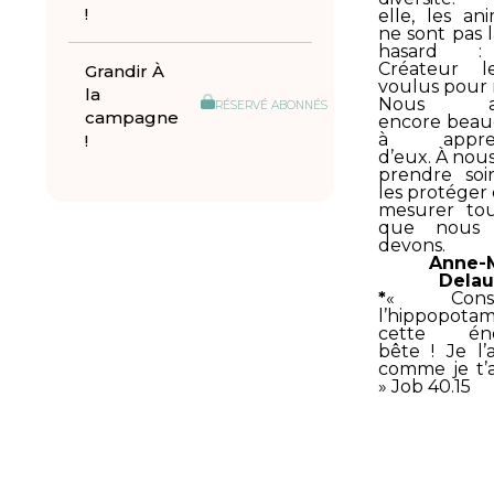
!
elle, les an
ne sont pas l
hasard 
Créateur l
Grandir À
voulus pour 
la
Nous av
RÉSERVÉ ABONNÉS
campagne
encore bea
à appre
!
d’eux. À nous
prendre soi
les protéger 
mesurer to
que nous 
devons.
Anne-
Dela
*
« Consi
l’hippopotam
cette én
bête ! Je l’a
comme je t’ai
» Job 40.15