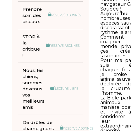
navigateur G
Soudée !
Prendre
Aujourd’hu
soin des
RÉSERVÉ ABONNÉS
nombreuses
oiseaux
espèces sau
disparaissent
rythme alar
STOP À
Comment
imagine
la
monde priv
RÉSERVÉ ABONNÉS
critique
ces créat
!
fascinant
Pour ma par
suis é
chaque foi
Nous, les
je crois
chiens,
animal sauva
sommes
déchirée d
la cruaut
devenus
LECTURE LIBRE
l’homme.
vos
La Bible parl
meilleurs
animaux
amis
manière poé
et invite 
considérer
leur
De drôles de
extraordinair
champignons
RÉSERVÉ ABONNÉS
diversité.