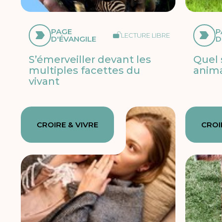
PAGE
P
LECTURE LIBRE
D'ÉVANGILE
D
S’émerveiller devant les
Quel 
multiples facettes du
anim
vivant
CROIRE & VIVRE
CROI