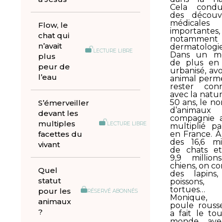
Cela condu
des découv
médicales
Flow, le
importantes,
chat qui
notammen
n’avait
dermatologie
LECTURE LIBRE
Dans un m
plus
de plus en
peur de
urbanisé, avo
l’eau
animal perm
rester con
avec la natur
50 ans, le n
S’émerveiller
d’animau
devant les
compagnie 
multiples
LECTURE LIBRE
multiplié pa
facettes du
en France. À
des 16,6 mil
vivant
de chats e
9,9 millio
chiens, on c
Quel
des lapins
statut
poissons,
tortues
pour les
RÉSERVÉ ABONNÉS
Monique,
animaux
poule rouss
?
a fait le to
monde ave