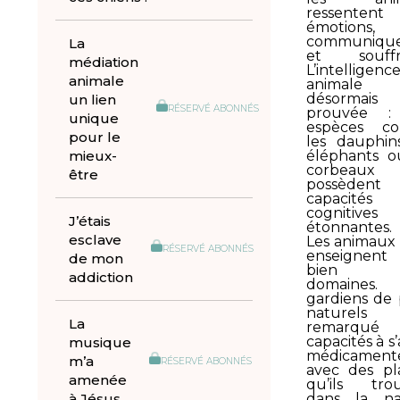
ressentent
émotions,
communiqu
La
et souffr
médiation
L’intelligenc
animale
animale
désormais
un lien
RÉSERVÉ ABONNÉS
prouvée :
unique
espèces c
pour le
les dauphins
mieux-
éléphants o
corbeaux
être
possèdent
capacités
cognitives
J’étais
étonnantes.
esclave
Les animaux
RÉSERVÉ ABONNÉS
enseignent
de mon
bien 
addiction
domaines.
gardiens de 
naturels
La
remarqué l
capacités à s
musique
médicament
m’a
RÉSERVÉ ABONNÉS
avec des pl
amenée
qu’ils tro
à Jésus
dans la na