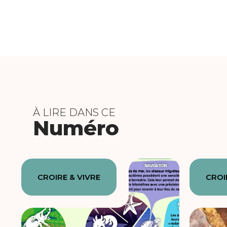
À LIRE DANS CE
Numéro
CROIRE & VIVRE
CROI