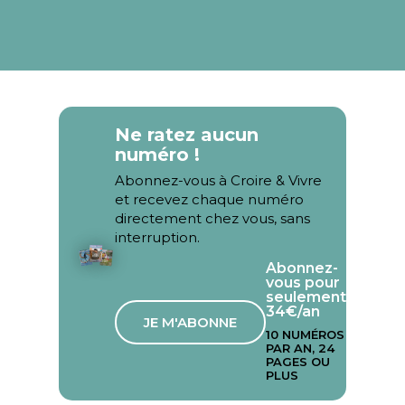
Ne ratez aucun
numéro !
Abonnez-vous à Croire & Vivre
et recevez chaque numéro
directement chez vous, sans
interruption.
Abonnez-
vous pour
seulement
34€/an
JE M'ABONNE
10 NUMÉROS
PAR AN, 24
PAGES OU
PLUS