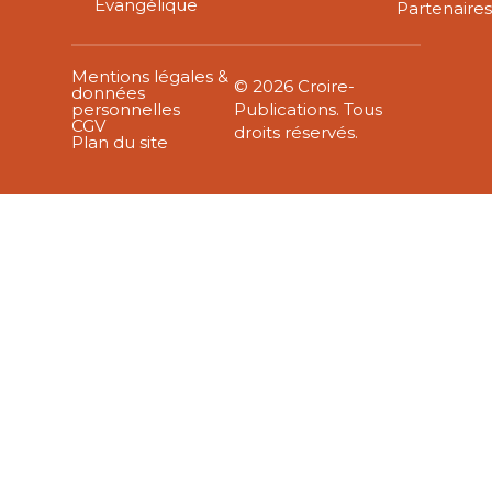
Évangélique
Partenaire
Mentions légales &
© 2026 Croire-
données
personnelles
Publications. Tous
CGV
droits réservés.
Plan du site