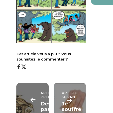
Cet article vous a plu ? Vous
souhaitez le commenter ?
ARTICLE
ARTICLE
PRÉCÉDENT
SUIVANT
Des
Je
pasteurs
souffre