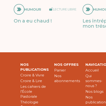
HUMOUR
HUMO
LECTURE LIBRE
On a eu chaud !
Les intrép
mon tréso
NOS
NOS OFFRES
NAVIGATI
PUBLICATIONS
Panier
Accueil
Croire & Vivre
Nos
Qui
Croire & Lire
abonnements
sommes-
nous ?
Les cahiers de
l’École
Nos blogs
Pastorale
Nos
Théologie
publication