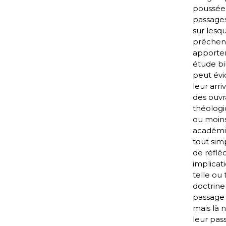
poussée
passages
sur lesqu
prêchen
apporte
étude bib
peut év
leur arri
des ouv
théologi
ou moin
académi
tout si
de réfléc
implicat
telle ou 
doctrine
passage 
mais là n
leur pass