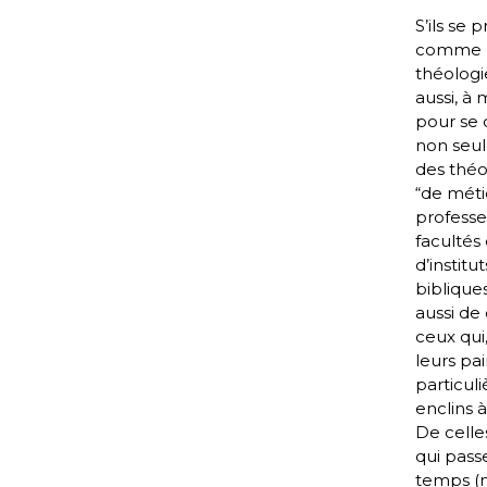
S’ils se 
comme 
théologie
aussi, à 
pour se 
non seu
des théo
“de métie
professe
facultés
d’institut
bibliques
aussi de 
ceux qui
leurs pai
particul
enclins à
De celle
qui pass
temps 