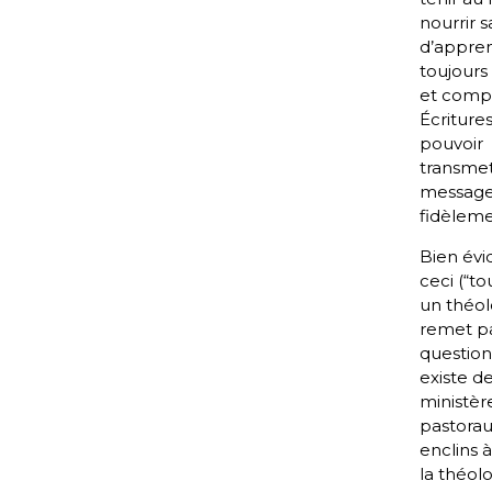
nourrir 
d’appre
toujours 
et comp
Écriture
pouvoir
transmet
messag
fidèleme
Bien év
ceci (“to
un théol
remet p
question l
existe d
ministèr
pastorau
enclins à
la théol