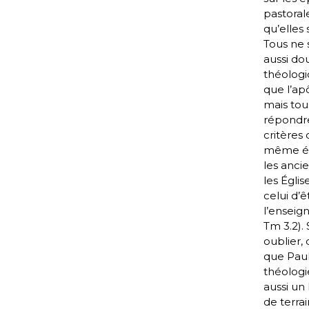
pastorale
qu’elles 
Tous ne 
aussi do
théolog
que l’ap
mais tou
répondr
critères q
même ét
les anci
les Églis
celui d’ê
l’enseig
Tm 3.2).
oublier, d
que Paul
théologie
aussi u
de terrai