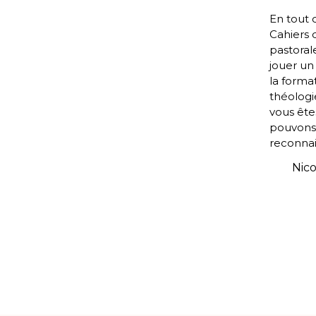
En tout c
Cahiers 
pastoral
jouer un
la forma
théolog
vous ête
pouvons
reconnai
Nico