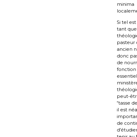
minima
localeme
Si tel est
tant que
théologi
pasteur 
ancien n
donc pas
de nourr
fonction
essentiel
ministèr
théologi
peut-êtr
“tasse de
il est n
importan
de conti
d’étudier
tenir au f