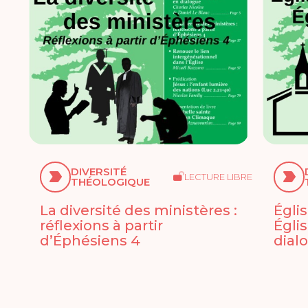
DIVERSITÉ
LECTURE LIBRE
THÉOLOGIQUE
La diversité des ministères :
Égli
réflexions à partir
Égli
d’Éphésiens 4
dial