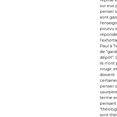
sur eux 
penser la 
sont gar
l’ensei
pourvu 
réponde
l’exhort
Paul à 
de “gard
dépôt”. D
ils n’ont
rougir, et
doivent
certain
penser qu
usurpera
terme e
pensant
“théologi
sont thé