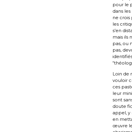
pour le pl
dans les 
ne crois 
les criti
s’en dist
mais ils 
pas, ou 
pas, devo
identif
“théolog
Loin de m
vouloir c
ces past
leur mini
sont san
doute fid
appel, y
en mett
œuvre l