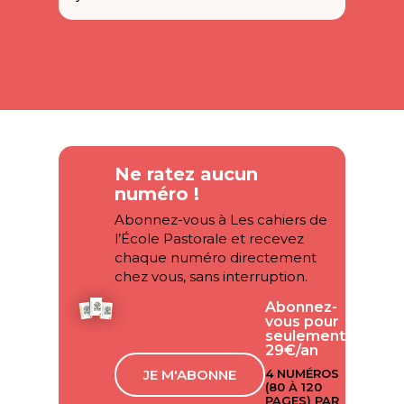
Ne ratez aucun
numéro !
Abonnez-vous à Les cahiers de
l’École Pastorale et recevez
chaque numéro directement
chez vous, sans interruption.
Abonnez-
vous pour
seulement
29€/an
JE M'ABONNE
4 NUMÉROS
(80 À 120
PAGES) PAR