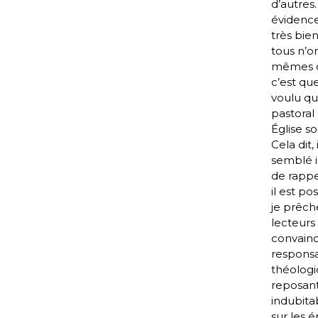
d’autres.
évidence
très bien 
tous n’on
mêmes c
c’est qu
voulu qu
pastoral
Église soi
Cela dit, 
semblé 
de rappe
il est po
je prêch
lecteurs
convaincu
responsa
théolog
reposan
indubit
sur les 