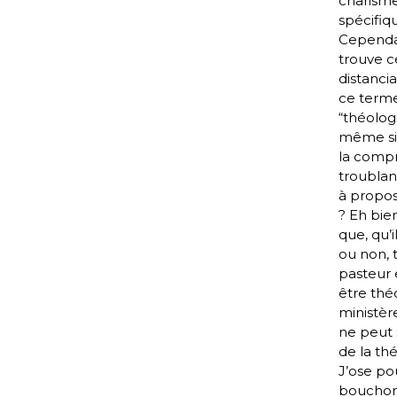
charism
spécifiq
Cependan
trouve c
distanci
ce term
“théolog
même si
la comp
troublan
à propos
? Eh bie
que, qu’il
ou non, 
pasteur e
être thé
ministèr
ne peut 
de la thé
J’ose po
bouchon