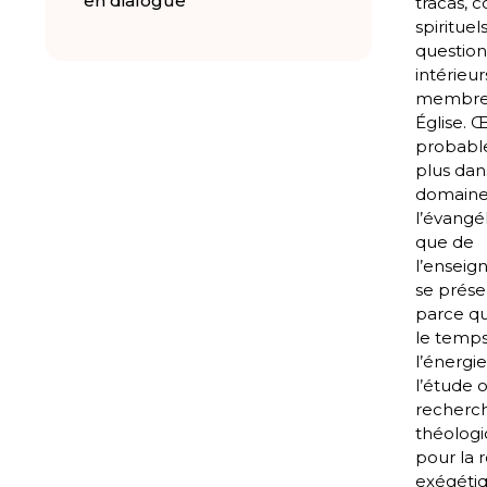
en dialogue
tracas, 
spirituel
questio
intérieur
membres
Église. 
probab
plus dan
domaine
l’évangél
que de
l’enseign
se prése
parce qu’
le temps,
l’énergi
l’étude o
recherc
théologi
pour la 
exégéti