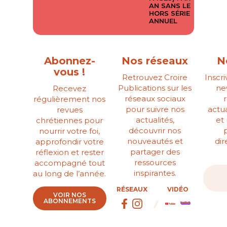
AN SANS LE
HORS SÉRIE
ANNUEL
Abonnez-
Nos réseaux
N
vous !
Retrouvez Croire
Inscr
Publications sur les
ne
Recevez
réseaux sociaux
régulièrement nos
pour suivre nos
actua
revues
actualités,
et
chrétiennes pour
découvrir nos
nourrir votre foi,
nouveautés et
di
approfondir votre
partager des
réflexion et rester
ressources
accompagné tout
inspirantes.
au long de l’année.
RÉSEAUX
VIDÉO
VOIR NOS
ABONNEMENTS