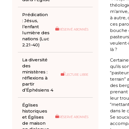
théologie
m’arrive
Prédication
à autre,
: Jésus,
ces paro
l’enfant
bouche 
RÉSERVÉ ABONNÉS
lumière des
pasteurs
nations (Luc
veulent-i
2.21-40)
là ?
La diversité
Certain
des
qu’ils so
ministères :
“pasteur
LECTURE LIBRE
réflexions à
terrain” 
partir
des berg
d’Éphésiens 4
prenant 
leur tro
“mettant
Églises
dans le 
historiques
et Églises
Se souci
RÉSERVÉ ABONNÉS
de maison
accompa