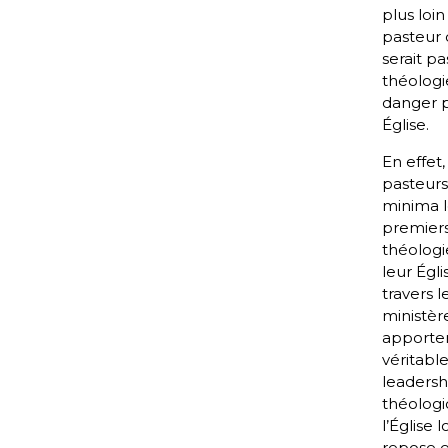
plus loin
pasteur 
serait pa
théologi
danger 
Église.
En effet,
pasteurs
minima l
premier
théologi
leur Égli
travers l
ministère,
apporte
véritabl
leadersh
théolog
l’Église 
repose 