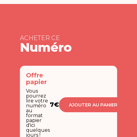
ACHETER CE
Numéro
Offre
papier
Vous
pourrez
lire votre
7€
AJOUTER AU PANIER
numéro
au
format
papier
d'ici
quelques
jours !