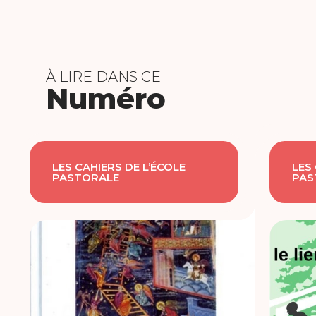
À LIRE DANS CE
Numéro
LES CAHIERS DE L’ÉCOLE
LES
PASTORALE
PAS