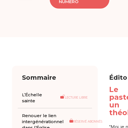
NUMÉRO
Sommaire
Édito
Le
L’Échelle
past
LECTURE LIBRE
sainte
un
théo
Renouer le lien
intergénérationnel
RÉSERVÉ ABONNÉS
“Moi, je 
dans l’Église