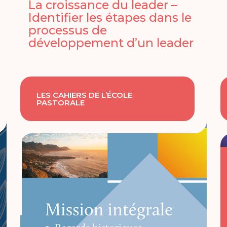
La croissance du leader –
Identifier les étapes dans le
processus de
développement d’un leader
LES CAHIERS DE L’ÉCOLE
PASTORALE