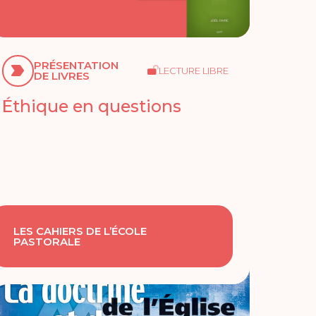
PRÉSENTATION
LECTURE LIBRE
DE LIVRES
Éthique en questions
LES CAHIERS DE L’ÉCOLE
PASTORALE