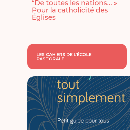
“De toutes les nations… »
Pour la catholicité des
Églises
LES CAHIERS DE L’ÉCOLE
PASTORALE