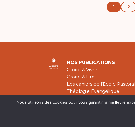
1
2
NOS PUBLICATIONS
Croire & Vivre
Croire & Lire
Les cahiers de l’École Pastora
Théologie Évangélique
Nous utilisons des cookies pour vous garantir la meilleure exp
Mentions légal
CGV
Plan du site