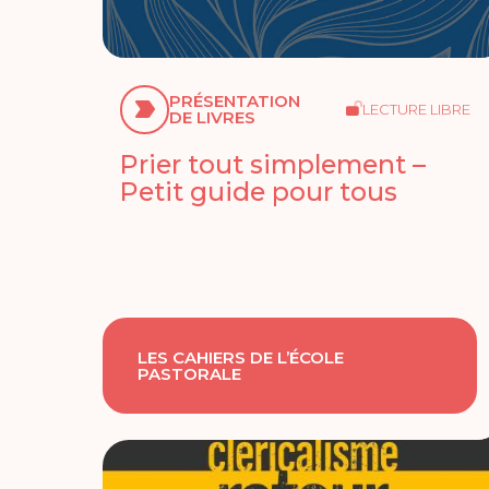
PRÉSENTATION
LECTURE LIBRE
DE LIVRES
Prier tout simplement –
Petit guide pour tous
LES CAHIERS DE L’ÉCOLE
PASTORALE