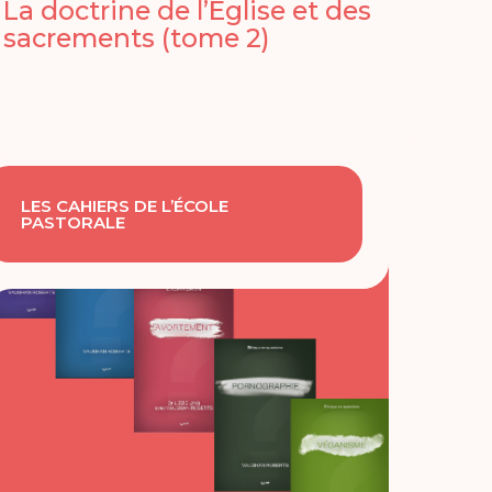
La doctrine de l’Église et des
sacrements (tome 2)
LES CAHIERS DE L’ÉCOLE
PASTORALE