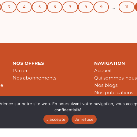
3
4
5
6
7
8
9
11
…
NOS OFFRES
NAVIGATION
Panier
Accueil
Nos abonnements
Qui sommes-nous
le
Nos blogs
Nos publications
Partenaires
érience sur notre site web. En poursuivant votre navigation, vous accep
confidentialité.
J'accepte
Je refuse
es & données personnelles
© 2026 Croire-Publications. Tous 