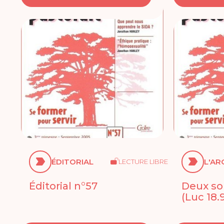
ÉDITORIAL
L'AR
LECTURE LIBRE
Éditorial n°57
Deux sor
(Luc 18.