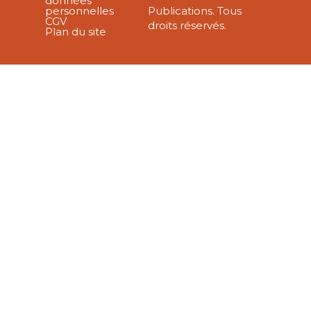
données
personnelles
Publications. Tous
CGV
droits réservés.
Plan du site