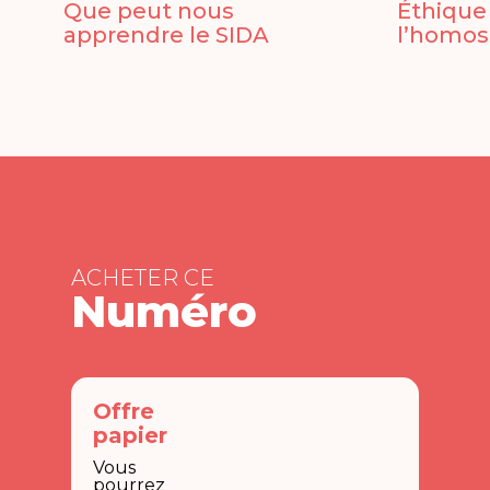
Que peut nous
Éthique 
apprendre le SIDA
l’homos
ACHETER CE
Numéro
Offre
papier
Vous
pourrez