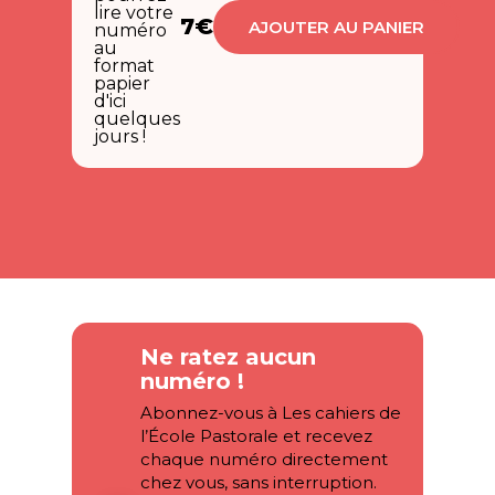
lire votre
7€
AJOUTER AU PANIER
numéro
au
format
papier
d'ici
quelques
jours !
Ne ratez aucun
numéro !
Abonnez-vous à Les cahiers de
l’École Pastorale et recevez
chaque numéro directement
chez vous, sans interruption.