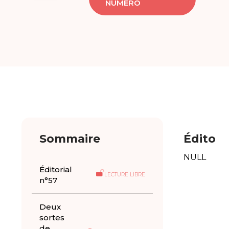
NUMÉRO
Sommaire
Édito
NULL
Éditorial
LECTURE LIBRE
n°57
Deux
sortes
de