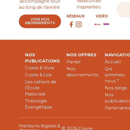
ressources
accompagné tout
inspirantes.
au long de l’année.
RÉSEAUX
VIDÉO
VOIR NOS
ABONNEMENTS
NOS
NOS OFFRES
NAVIGATI
PUBLICATIONS
Panier
Accueil
Croire & Vivre
Nos
Qui
Croire & Lire
abonnements
sommes-
nous ?
Les cahiers de
l’École
Nos blogs
Pastorale
Nos
Théologie
publication
Évangélique
Partenaire
Mentions légales &
© 2026 Croire-