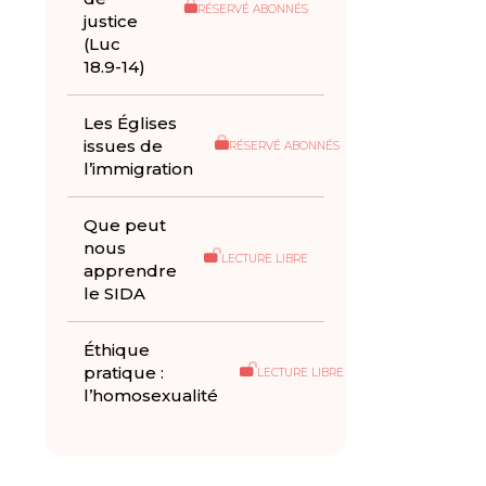
RÉSERVÉ ABONNÉS
justice
(Luc
18.9-14)
Les Églises
issues de
RÉSERVÉ ABONNÉS
l’immigration
Que peut
nous
LECTURE LIBRE
apprendre
le SIDA
Éthique
pratique :
LECTURE LIBRE
l’homosexualité