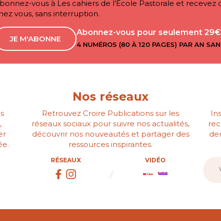
bonnez-vous à Les cahiers de l’École Pastorale et recev
hez vous, sans interruption.
Abonnez-vous pour seulement 29€
JE M'ABONNE
4 NUMÉROS (80 À 120 PAGES) PAR AN SAN
Nos réseaux
s
Retrouvez Croire Publications sur les
In
,
réseaux sociaux pour suivre nos actualités,
rec
er
découvrir nos nouveautés et partager des
der
ée.
ressources inspirantes.
RÉSEAUX
VIDÉO