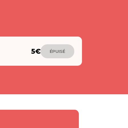
5€
ÉPUISÉ