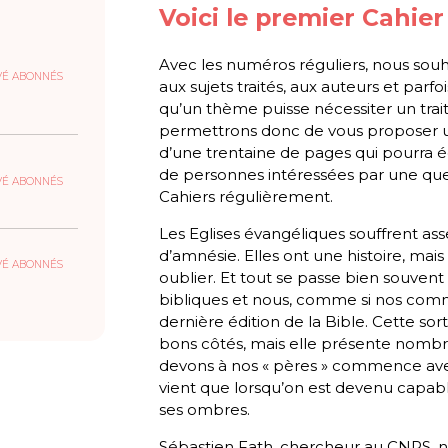
Voici le premier Cahier
Avec les numéros réguliers, nous souh
VÉ ABONNÉS
aux sujets traités, aux auteurs et parfoi
qu’un thème puisse nécessiter un trai
permettrons donc de vous proposer u
d’une trentaine de pages qui pourra 
de personnes intéressées par une quest
VÉ ABONNÉS
Cahiers régulièrement.
Les Eglises évangéliques souffrent as
d’amnésie. Elles ont une histoire, mais
VÉ ABONNÉS
oublier. Et tout se passe bien souvent
bibliques et nous, comme si nos com
dernière édition de la Bible. Cette so
bons côtés, mais elle présente nombr
devons à nos « pères » commence avec
vient que lorsqu’on est devenu capabl
ses ombres.
Sébastien Fath, chercheur au CNRS, no