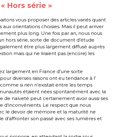
 « Hors série »
aitons vous proposer des articles variés quant
s aux orientations choisies. Mais il peut arriver
tement plus long. Une fois par an, nous nous
n hors série, sorte de document d’étude
également être plus largement diffusé auprès
ion mais qui ne liraient pas (encore) les
sez largement en France d’une sorte
 pour diverses raisons ont eu tendance à l’
 comme si rien n’existait entre les temps
munautés étaient nées spontanément avec la
rte de naïveté peut certainement avoir aussi ses
e d’inconvénients. Le respect que nous
 le devoir de mémoire et la maturité ne
e d’affronter son passé avec ses lumières et
us propose, en attendant la sortie sous