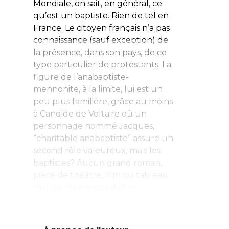
Mondiale, on sait, en général, ce
qu’est un baptiste. Rien de tel en
France. Le citoyen français n’a pas
connaissance (sauf exception) de
la présence, dans son pays, de ce
type particulier de protestants. La
figure de l’anabaptiste-
mennonite, à la limite, lui est un
peu plus familière, grâce au moins
à
Candide
de Voltaire où un
personnage nommé Jacques,
“charitable anabaptiste” assure un
second rôle valeureux, mais les
baptistes? Aucun grand roman,
pièce de théâtre, film ou tableau
majeur n’a immortalisé en...