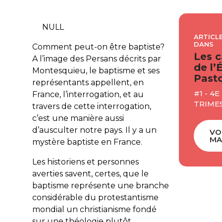
NULL
ARTICLE
DANS
Comment peut-on être baptiste?
Les c
A l’image des Persans décrits par
de l’
Montesquieu, le baptisme et ses
Pasto
représentants appellent, en
#1 - 4E
France, l’interrogation, et au
TRIMES
travers de cette interrogation,
c’est une manière aussi
d’ausculter notre pays. Il y a un
VO
MA
mystère baptiste en France.
Les historiens et personnes
averties savent, certes, que le
baptisme représente une branche
considérable du protestantisme
mondial un christianisme fondé
sur une théologie plutôt