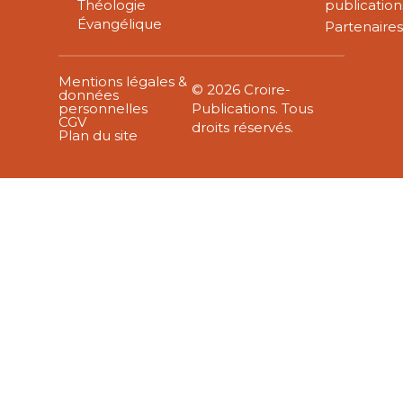
Théologie
publication
Évangélique
Partenaire
Mentions légales &
© 2026 Croire-
données
personnelles
Publications. Tous
CGV
droits réservés.
Plan du site