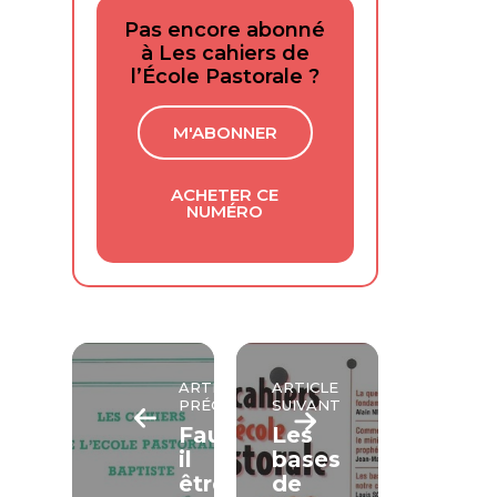
Pas encore abonné
à Les cahiers de
l’École Pastorale ?
M'ABONNER
ACHETER CE
NUMÉRO
ARTICLE
ARTICLE
PRÉCÉDENT
SUIVANT
Faut-
Les
il
bases
être
de