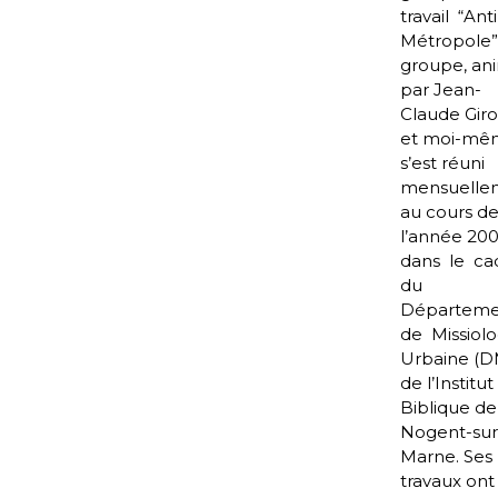
travail “Anti
Métropole”
groupe, an
par Jean-
Claude Gir
et moi-mê
s’est réuni
mensuelle
au cours d
l’année 20
dans le ca
du
Départem
de Missiolo
Urbaine (
de l’Institut
Biblique de
Nogent-sur
Marne. Ses
travaux ont