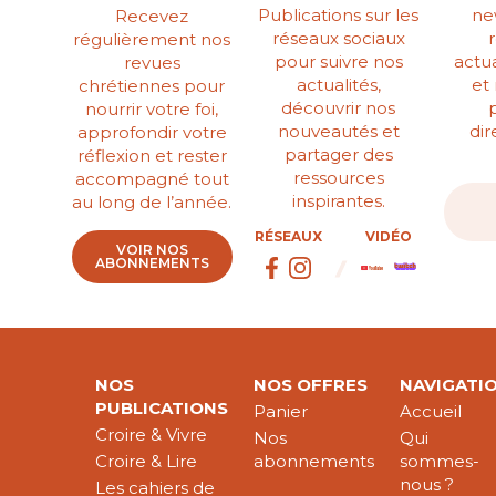
Publications sur les
ne
Recevez
réseaux sociaux
régulièrement nos
pour suivre nos
actua
revues
actualités,
et
chrétiennes pour
découvrir nos
nourrir votre foi,
nouveautés et
di
approfondir votre
partager des
réflexion et rester
ressources
accompagné tout
inspirantes.
au long de l’année.
RÉSEAUX
VIDÉO
VOIR NOS
ABONNEMENTS
NOS
NOS OFFRES
NAVIGATI
PUBLICATIONS
Panier
Accueil
Croire & Vivre
Nos
Qui
Croire & Lire
abonnements
sommes-
nous ?
Les cahiers de