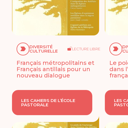
DIVERSITÉ
DI
LECTURE LIBRE
CULTURELLE
CU
Français métropolitains et
Le poi
Français antillais pour un
dans l
nouveau dialogue
frança
LES CAHIERS DE L’ÉCOLE
LES C
PASTORALE
PAST