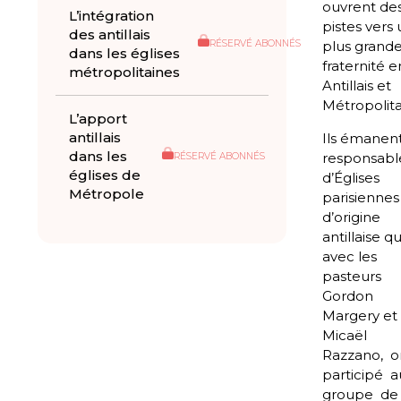
ouvrent de
L’intégration
pistes vers
des antillais
plus grand
RÉSERVÉ ABONNÉS
dans les églises
fraternité e
métropolitaines
Antillais et
Métropolita
L’apport
antillais
Ils émanen
dans les
responsabl
RÉSERVÉ ABONNÉS
églises de
d’Églises
Métropole
parisiennes
d’origine
antillaise qu
avec les
pasteurs
Gordon
Margery et
Micaël
Razzano, o
participé 
groupe d