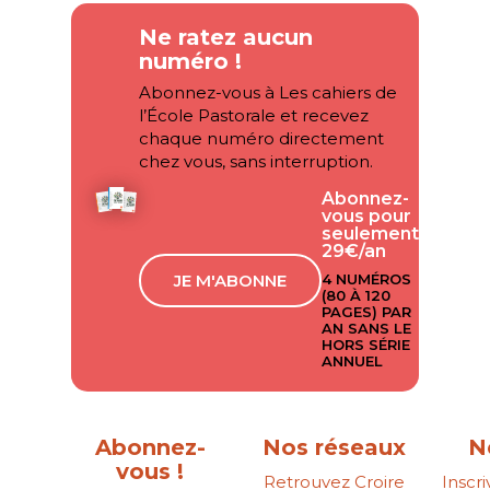
Ne ratez aucun
numéro !
Abonnez-vous à Les cahiers de
l’École Pastorale et recevez
chaque numéro directement
chez vous, sans interruption.
Abonnez-
vous pour
seulement
29€/an
JE M'ABONNE
4 NUMÉROS
(80 À 120
PAGES) PAR
AN SANS LE
HORS SÉRIE
ANNUEL
Abonnez-
Nos réseaux
N
vous !
Retrouvez Croire
Inscr