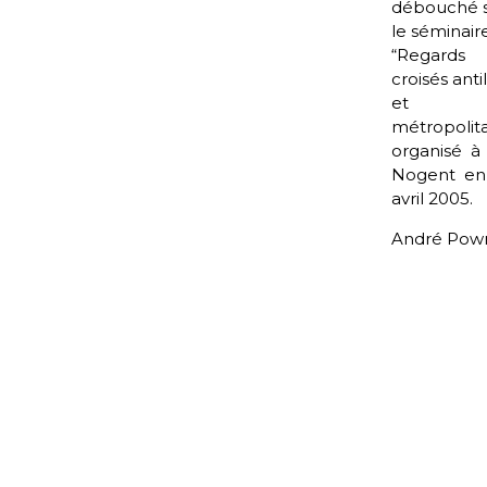
débouché 
le séminair
“Regards
croisés antil
et
métropolit
organisé à
Nogent e
avril 2005.
André Pow