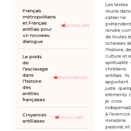
Les textes
Français
réunis dans
métropolitains
cahier ne
et Français
prétendent
LECTURE LIBRE
antillais pour
rendre co
un nouveau
de toutes l
dialogue
richesses d
l’histoire, de
culture et 
Le poids
spiritualité
de
l’esclavage
chrétiens
dans
antillais. Ils
RÉSERVÉ ABONNÉS
l’histoire
apportent 
des
juste quel
antilles
éléments 
françaises
je crois
indispensa
à l’exercice
Croyances
LECTURE LIBRE
ministère
antillaises
pastoral, et