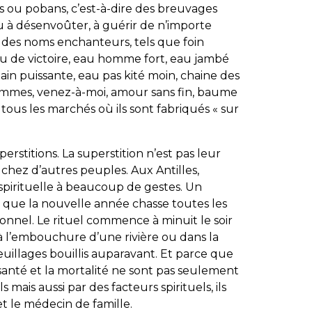
res ou pobans, c’est-à-dire des breuvages
 à désenvoûter, à guérir de n’importe
 des noms enchanteurs, tels que foin
 de victoire, eau homme fort, eau jambé
ain puissante, eau pas kité moin, chaine des
hommes, venez-à-moi, amour sans fin, baume
us les marchés où ils sont fabriqués « sur
perstitions. La superstition n’est pas leur
hez d’autres peuples. Aux Antilles,
spirituelle à beaucoup de gestes. Un
n que la nouvelle année chasse toutes les
tionnel. Le rituel commence à minuit le soir
 l’embouchure d’une rivière ou dans la
euillages bouillis auparavant. Et parce que
a santé et la mortalité ne sont pas seulement
 mais aussi par des facteurs spirituels, ils
et le médecin de famille.