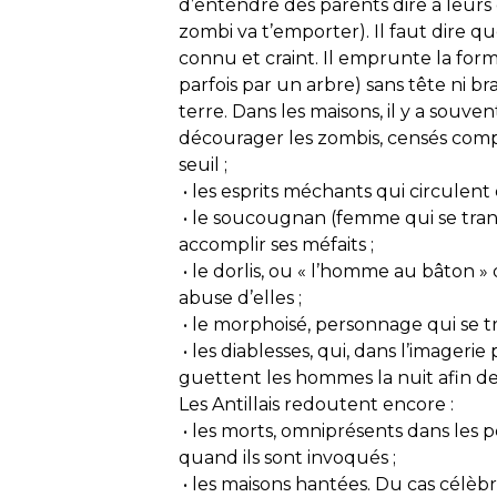
d’entendre des parents dire à leurs 
zombi va t’emporter). Il faut dire que
connu et craint. Il emprunte la fo
parfois par un arbre) sans tête ni br
terre. Dans les maisons, il y a souve
décourager les zombis, censés compt
seuil ;
• les esprits méchants qui circulent e
• le soucougnan (femme qui se trans
accomplir ses méfaits ;
• le dorlis, ou « l’homme au bâton » 
abuse d’elles ;
• le morphoisé, personnage qui se t
• les diablesses, qui, dans l’imageri
guettent les hommes la nuit afin de
Les Antillais redoutent encore :
• les morts, omniprésents dans les p
quand ils sont invoqués ;
• les maisons hantées. Du cas célèb