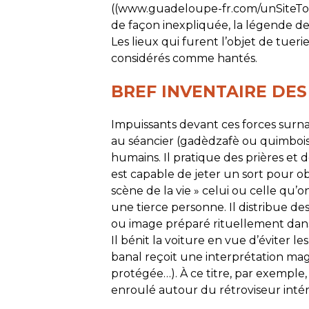
((www.guadeloupe-fr.com/unSiteTour
de façon inexpliquée, la légende de
Les lieux qui furent l’objet de tuer
considérés comme hantés.
BREF INVENTAIRE DE
Impuissants devant ces forces surnat
au séancier (gadèdzafè ou quimbois)
humains. Il pratique des prières et 
est capable de jeter un sort pour ob
scène de la vie » celui ou celle qu’on
une tierce personne. Il distribue des
ou image préparé rituellement dans
Il bénit la voiture en vue d’éviter l
banal reçoit une interprétation magi
protégée…). À ce titre, par exempl
enroulé autour du rétroviseur intéri