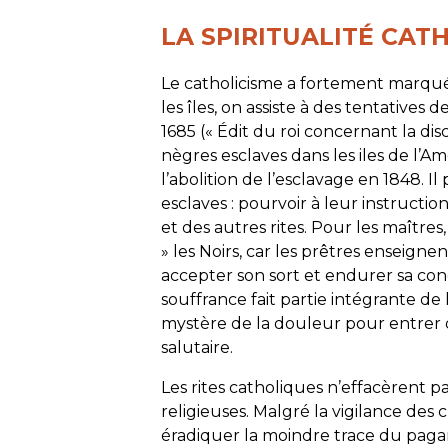
LA SPIRITUALITÉ CAT
Le catholicisme a fortement marqué l
les îles, on assiste à des tentatives 
1685 (« Édit du roi concernant la disci
nègres esclaves dans les iles de l’A
l’abolition de l’esclavage en 1848. I
esclaves : pourvoir à leur instruct
et des autres rites. Pour les maîtres
» les Noirs, car les prêtres enseignen
accepter son sort et endurer sa condi
souffrance fait partie intégrante de la
mystère de la douleur pour entrer da
salutaire.
Les rites catholiques n’effacèrent 
religieuses. Malgré la vigilance des 
éradiquer la moindre trace du paga