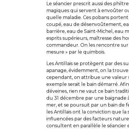
Le séancier prescrit aussi des philt
magiques qui servent à envoûter ou
quelle maladie. Ces pobans portent
coupé, eau de désenvoûtement, eau
barrière, eau de Saint-Michel, eau m
esprits supérieurs, maîtresse des 
commandeur. On les rencontre sur to
mesure » par le quimbois.
Les Antillais se protègent par des su
apanage, évidemment, on la trouve c
cependant, on attribue une valeur 
exemple serait le bain démarré. Afi
déveines, rien ne vaut ce bain tradi
du 31 décembre par une baignade à
mer, et se poursuit par un bain de f
les Antillais ont la conviction que l
influencées par des facteurs naturels
consultent en parallèle le séancier 