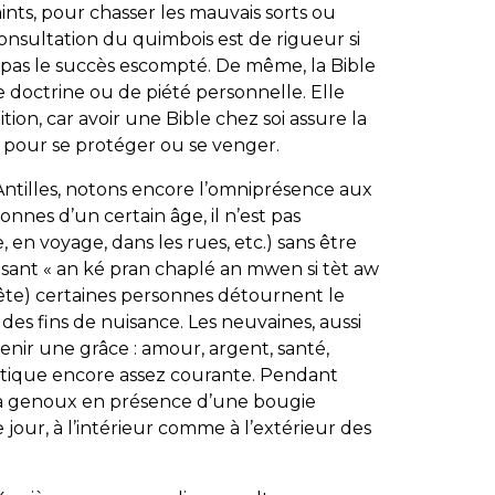
ints, pour chasser les mauvais sorts ou
consultation du quimbois est de rigueur si
t pas le succès escompté. De même, la Bible
e doctrine ou de piété personnelle. Elle
ion, car avoir une Bible chez soi assure la
s pour se protéger ou se venger.
Antilles, notons encore l’omniprésence aux
onnes d’un certain âge, il n’est pas
, en voyage, dans les rues, etc.) sans être
isant « an ké pran chaplé an mwen si tèt aw
tête) certaines personnes détournent le
des fins de nuisance. Les neuvaines, aussi
enir une grâce : amour, argent, santé,
atique encore assez courante. Pendant
es à genoux en présence d’une bougie
jour, à l’intérieur comme à l’extérieur des