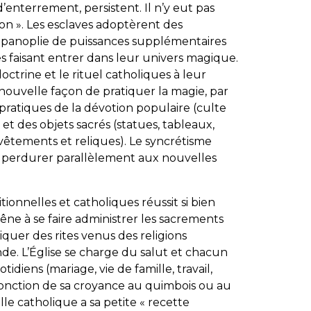
s d’enterrement, persistent. Il n’y eut pas
on ». Les esclaves adoptèrent des
panoplie de puissances supplémentaires
es faisant entrer dans leur univers magique.
doctrine et le rituel catholiques à leur
nouvelle façon de pratiquer la magie, par
s pratiques de la dévotion populaire (culte
), et des objets sacrés (statues, tableaux,
, vêtements et reliques). Le syncrétisme
 perdurer parallèlement aux nouvelles
itionnelles et catholiques réussit si bien
êne à se faire administrer les sacrements
quer des rites venus des religions
Inde. L’Église se charge du salut et chacun
idiens (mariage, vie de famille, travail,
 fonction de sa croyance au quimbois ou au
e catholique a sa petite « recette