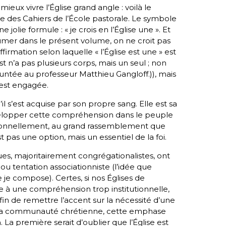
mieux vivre l’Église
grand angle
: voilà le
ie des
Cahiers de l’École pastorale
.
Le symbole
e jolie formule : « je crois en l’Église une ». Et
mer dans le présent volume, on ne croit pas
firmation selon laquelle « l’Église est une » est
 n’a pas plusieurs corps, mais un seul ; non
tée au professeur Matthieu Gangloff.)), mais
 est engagée.
il s’est acquise par son propre sang. Elle est sa
évelopper cette compréhension dans le peuple
tionnellement, au grand rassemblement que
 pas une option, mais un essentiel de la foi.
ues, majoritairement congrégationalistes, ont
ou tentation associationniste (l’idée que
ue
je
compose). Certes, si nos Églises de
ire à une compréhension trop institutionnelle,
 afin de remettre l’accent sur la nécessité d’une
à la communauté chrétienne, cette emphase
 La première serait d’oublier que l’Église est