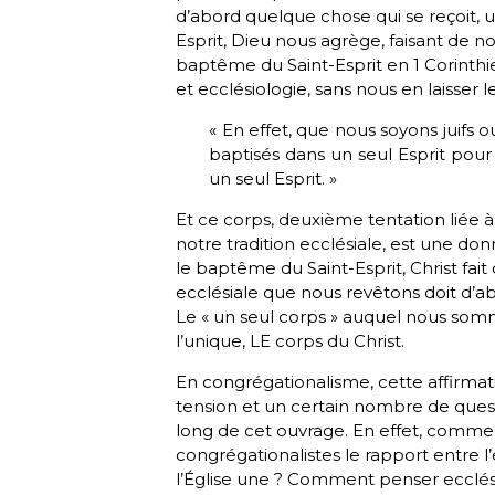
d’abord quelque chose qui se reçoit, u
Esprit, Dieu nous agrège, faisant de n
baptême du Saint-Esprit en 1 Corinthien
et ecclésiologie, sans nous en laisser le
«
En effet, que nous soyons juifs o
baptisés dans un seul Esprit pou
un seul Esprit
. »
Et ce corps, deuxième tentation liée à
notre tradition ecclésiale, est une don
le baptême du Saint-Esprit, Christ fait
ecclésiale que nous revêtons doit d’ab
Le «
un seul corps
» auquel nous somme
l’unique, LE corps du Christ.
En congrégationalisme, cette affir
tension et un certain nombre de quest
long de cet ouvrage. En effet, comme
congrégationalistes le rapport entre l’
l’Église
une
? Comment penser ecclési