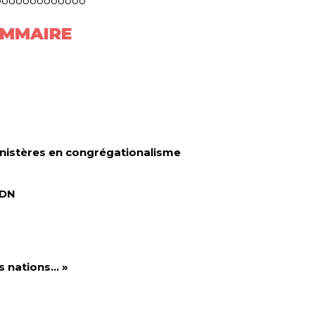
ooooooooooooo
MMAIRE
 ministères en congrégationalisme
ADN
s nations… »