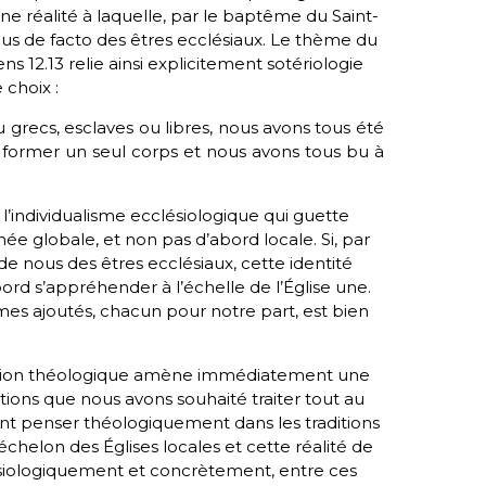
ne réalité à laquelle, par le baptême du Saint-
ous de facto des êtres ecclésiaux. Le thème du
s 12.13 relie ainsi explicitement sotériologie
 choix :
u grecs, esclaves ou libres, nous avons tous été
r former un seul corps et nous avons tous bu à
 l’individualisme ecclésiologique qui guette
née globale, et non pas d’abord locale. Si, par
 de nous des êtres ecclésiaux, cette identité
ord s’appréhender à l’échelle de l’Église
une
.
s ajoutés, chacun pour notre part, est bien
mation théologique amène immédiatement une
ions que nous avons souhaité traiter tout au
nt penser théologiquement dans les traditions
échelon des Églises locales et cette réalité de
ologiquement et concrètement, entre ces