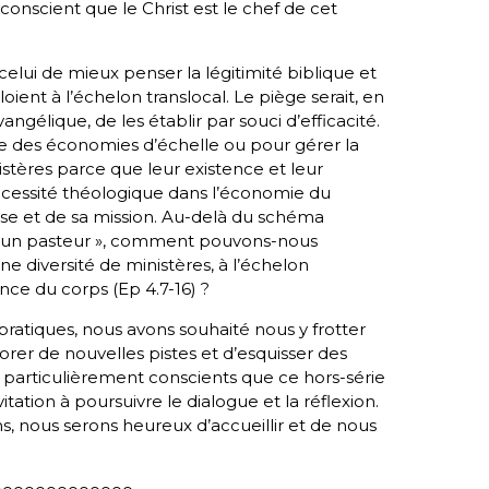
 conscient que le Christ est le chef de cet
elui de mieux penser la légitimité biblique et
ient à l’échelon translocal. Le piège serait, en
ngélique, de les établir par souci d’efficacité.
aire des économies d’échelle ou pour gérer la
istères parce que leur existence et leur
essité théologique dans l’économie du
ise et de sa mission. Au-delà du schéma
e = un pasteur », comment pouvons-nous
 une diversité de ministères, à l’échelon
ance du corps (Ep 4.7-16) ?
pratiques, nous avons souhaité nous y frotter
rer de nouvelles pistes et d’esquisser des
particulièrement conscients que ce hors-série
tation à poursuivre le dialogue et la réflexion.
ns, nous serons heureux d’accueillir et de nous