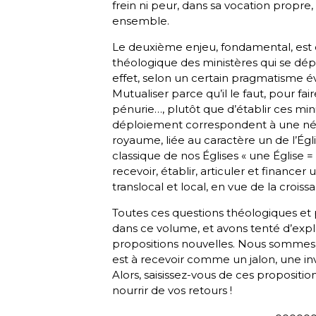
frein ni peur, dans sa vocation propre,
ensemble.
Le deuxième enjeu, fondamental, est c
théologique des ministères qui se déplo
effet, selon un certain pragmatisme éva
Mutualiser parce qu’il le faut, pour f
pénurie…, plutôt que d’établir ces min
déploiement correspondent à une néc
royaume, liée au caractère
un
de l’Égl
classique de nos Églises « une Églis
recevoir, établir, articuler et financer
translocal et local, en vue de la croiss
Toutes ces questions théologiques et 
dans ce volume, et avons tenté d’explo
propositions nouvelles. Nous sommes 
est à recevoir comme un jalon, une invi
Alors, saisissez-vous de ces propositio
nourrir de vos retours !