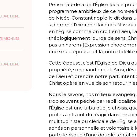
Penser au-delà de l’Église locale pour 
programme ambitieux de ce hors-sér
CTURE LIBRE
de Nicée-Constantinople
le dit dans un
si, comme l’exprime Jacques Nussbau
en l’Église comme on croit en Dieu, l’af
théologiquement lourde de sens. Christ
VÉ ABONNÉS
pas un harem((Expression choc emprun
une seule épouse, et là, notre fidélité
Cette épouse, c’est l’Église de Dieu qu’
CTURE LIBRE
propriété, son grand projet. Ainsi, d
de Dieu et prendre notre part, inten
Christ opère en vue de son retour n’est
Nous le savons, nos milieux évangéliq
trop souvent péché par repli localiste 
l’Église est une tribu que
je
choisis, q
professants ont dû réagir dans l’histo
multitudiniste ou cléricale de l’Église
adhésion personnelle et volontaire 
porte le risque d’une double tentation.