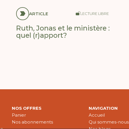
ARTICLE
LECTURE LIBRE
Ruth, Jonas et le ministère :
quel (r)apport?
NOS OFFRES
NAVIGATION
Panier
Accueil
Nos abonnements
Qui sommes-nous
le
Nos blogs