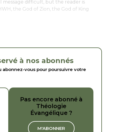
l message difficult, but the reader is
HWH, the God of Zion, the God of King
éservé à nos abonnés
abonnez-vous pour poursuivre votre
Pas encore abonné à
Théologie
Évangélique ?
M'ABONNER