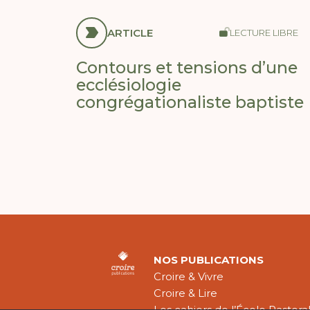
ARTICLE
LECTURE LIBRE
Contours et tensions d’une
ecclésiologie
congrégationaliste baptiste
NOS PUBLICATIONS
Croire & Vivre
Croire & Lire
Les cahiers de l’École Pastora