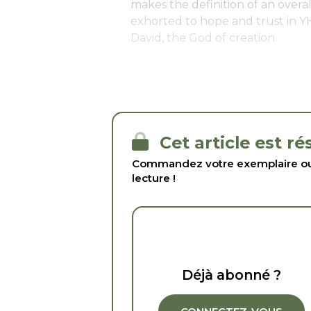
makes the definition of an overal
exhorted to hope and trust in Y
David, the God of creation.
Cet article est r
Commandez votre exemplaire ou 
lecture !
Déjà abonné ?