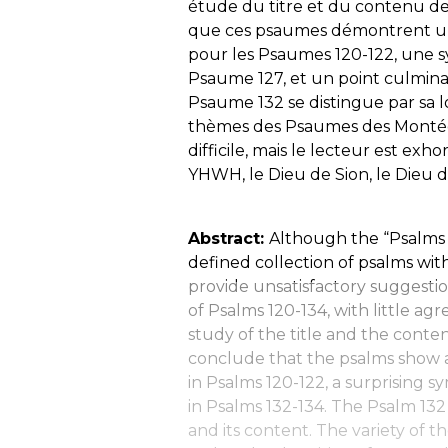
étude du titre et du contenu d
que ces psaumes démontrent une 
pour les Psaumes 120-122, une 
Psaume 127, et un point culmina
Psaume 132 se distingue par sa 
thèmes des Psaumes des Montées
difficile, mais le lecteur est exh
YHWH, le Dieu de Sion, le Dieu du
Abstract:
Although the “Psalms o
defined collection of psalms wi
provide unsatisfactory suggesti
of Psalms 120-134, with little a
study of the title and the conten
conclude that the psalms show a
in Psalms 120-122, a surprising
in Psalms 132-134. The Psalm 132 
and its content. The variety of 