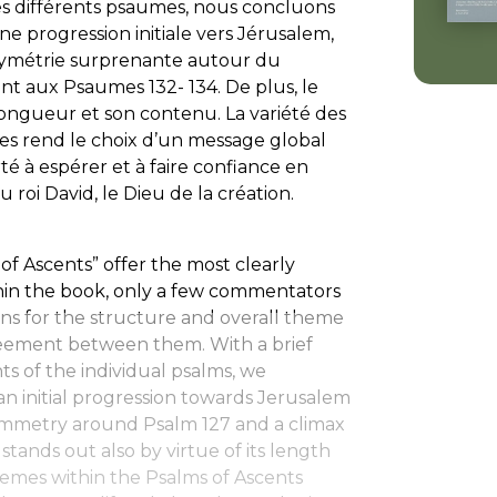
es différents psaumes, nous concluons
progression initiale vers Jérusalem,
symétrie surprenante autour du
nt aux Psaumes 132- 134. De plus, le
longueur et son contenu. La variété des
 rend le choix d’un message global
orté à espérer et à faire confiance en
 roi David, le Dieu de la création.
f Ascents” offer the most clearly
thin the book, only a few commentators
ons for the structure and overall theme
greement between them. With a brief
ts of the individual psalms, we
n initial progression towards Jerusalem
 symmetry around Psalm 127 and a climax
stands out also by virtue of its length
themes within the Psalms of Ascents