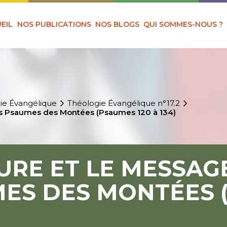
EIL
NOS PUBLICATIONS
NOS BLOGS
QUI SOMMES-NOUS ?
ie Évangélique
Théologie Évangélique n°17.2
des Psaumes des Montées (Psaumes 120 à 134)
URE ET LE MESSAG
MES DES MONTÉES 