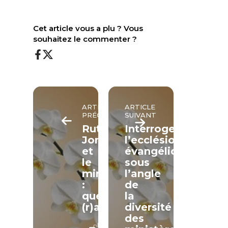
Cet article vous a plu ? Vous
souhaitez le commenter ?
ARTICLE
ARTICLE
PRÉCÉDENT
SUIVANT
Ruth,
Interroger
Jonas
l’ecclésiologie
et
évangélique
le
sous
ministère
l’angle
:
de
quel
la
(r)apport?
diversité
des
LECTURE