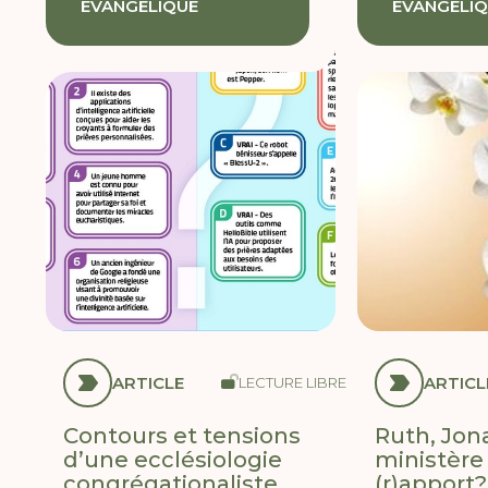
ÉVANGÉLIQUE
ÉVANGÉLI
ARTICLE
ARTICL
LECTURE LIBRE
Contours et tensions
Ruth, Jona
d’une ecclésiologie
ministère 
congrégationaliste
(r)apport?