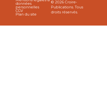
© 2026 Croire-
données
personnelles
Publications. Tous
CGV
droits réservés.
Plan du site