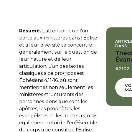
Résumé.
L’attention que l’on
porte aux ministères dans l’Église
ARTICLE
et à leur diversité se concentre
DANS
généralement sur la question de
Théo
Évan
leur nature et de leur
articulation. L’un des textes
#2102 -
classiques à ce propos est
Éphésiens 4.11-16, où sont
VO
mentionnés non seulement les
MA
ministères structurants des
personnes-dons que sont les
apôtres, les prophètes, les
évangélistes et les docteurs, mais
également celui de l’ensemble
du corps que constitue l’Église.