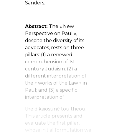
Sanders.
Abstract:
The « New
Perspective on Paul »,
despite the diversity of its
advocates, rests on three
pillars: (1) a renewed
comprehension of 1st
century Judaism; (2) a
different interpretation of
the « works of the Law » in
Paul; and (3) a specific
interpretation of
the dikaiosunè tou theou.
This article presents and
evaluate the first pillar,
whose initial formulation we