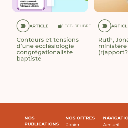
ARTICLE
ARTICL
LECTURE LIBRE
Contours et tensions
Ruth, Jona
d’une ecclésiologie
ministère 
congrégationaliste
(r)apport?
baptiste
NOS
NOS OFFRES
NAVIGATI
PUBLICATIONS
Panier
Accueil