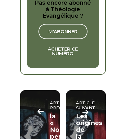
Pas encore abonné
à Théologie
Évangélique ?
M'ABONNER
ACHETER CE
NUMÉRO
ARTICLE
ARTICLE
PRÉCÉDENT
SUIVANT
la
Les
«
origines
Nouvelle
de
perspective
la