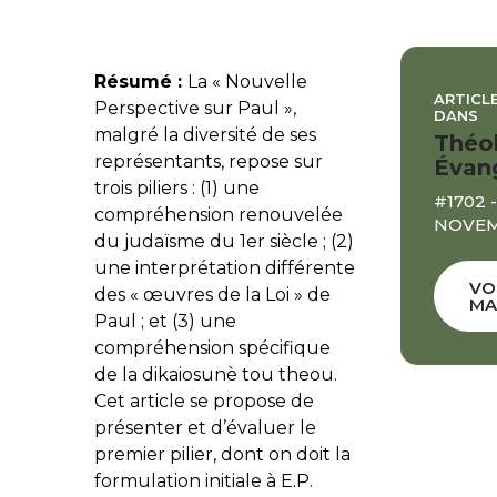
Résumé :
La « Nouvelle
ARTICLE
Perspective sur Paul »,
DANS
malgré la diversité de ses
Théo
représentants, repose sur
Évan
trois piliers : (1) une
#1702 -
compréhension renouvelée
NOVEM
du judaïsme du 1er siècle ; (2)
une interprétation différente
VO
des « œuvres de la Loi » de
MA
Paul ; et (3) une
compréhension spécifique
de la dikaiosunè tou theou.
Cet article se propose de
présenter et d’évaluer le
premier pilier, dont on doit la
formulation initiale à E.P.